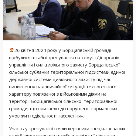
26 квітня 2024 року у Борщагівській громаді
відбулися штабні тренування на тему: «Дії органів
управління і сил цивільного захисту Борщагівської
сільської субланки територіальної підсистеми єдиної
державної системи цивільного захисту під час
виникнення надзвичайної ситуації техногенного
характеру пов’язаної з військовими діями на
території Борщагівської сільської територіальної
громади, що призвело до порушень нормальних
умов життєдіяльності населення».
Участь у тренуванні взяли керівники спеціалізованих
служб, представники штабу з ліквідації наслідків