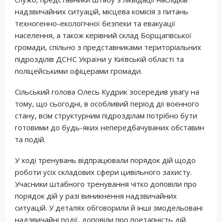
надзвичайних ситуацій, місцева комісія з питань
техногенно-екологічної безпеки та евакуації
населення, а також керівний склад Борщагівської
громади, спільно з представниками територіальних
підрозділів ДСНС України у Київській області та
поліцейськими офіцерами громади.
Сільський голова Олесь Кудрик зосередив увагу на
тому, що сьогодні, в особливий період дії воєнного
стану, всім структурним підрозділам потрібно бути
готовими до будь-яких непередбачуваних обставин
та подій.
У ході тренувань відпрацювали порядок дій щодо
роботи усіх складових сфери цивільного захисту.
Учасники штабного тренування чітко доповіли про
порядок дій у разі виникнення надзвичайних
ситуацій. У деталях обговорили й інші змодельовані
надзвичайні події, доповіли про поетапність дій