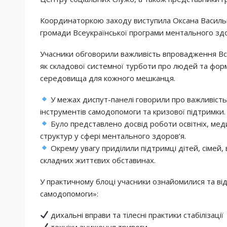
Координаторкою заходу виступила Оксана Василь
громади Всеукраїнської програми ментального здо
Учасники обговорили важливість впровадження Все
як складової системної турботи про людей та фор
середовища для кожного мешканця.
У межах диспут-панелі говорили про важливість
інструментів самодопомоги та кризової підтримки.
Було представлено досвід роботи освітніх, мед
структур у сфері ментального здоров’я.
Окрему увагу приділили підтримці дітей, сімей, 
складних життєвих обставинах.
У практичному блоці учасники ознайомилися та ві
самодопомоги»:
дихальні вправи та тілесні практики стабілізації
техніки зниження тривоги