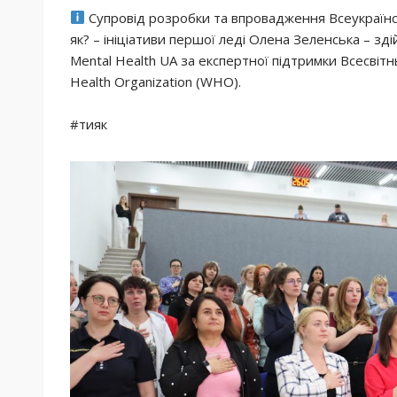
Супровід розробки та впровадження Всеукраїнс
як? – ініціативи першої леді Олена Зеленська – з
Mental Health UA за експертної підтримки Всесвітн
Health Organization (WHO).
#тияк