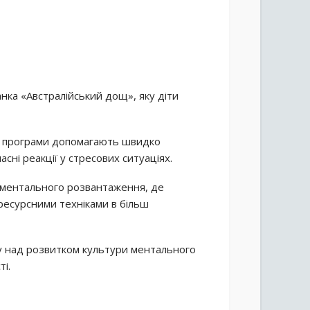
нка «Австралійський дощ», яку діти
ти програми допомагають швидко
сні реакції у стресових ситуаціях.
 ментального розвантаження, де
ресурсними техніками в більш
у над розвитком культури ментального
ті.