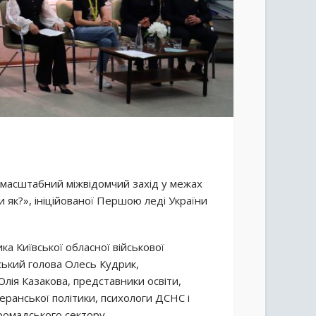
ся масштабний міжвідомчий захід у межах
 як?», ініційованої Першою леді України
а Київської обласної військової
ський голова Олесь Кудрик,
лія Казакова, представники освіти,
теранської політики, психологи ДСНС і
ромадського сектору.