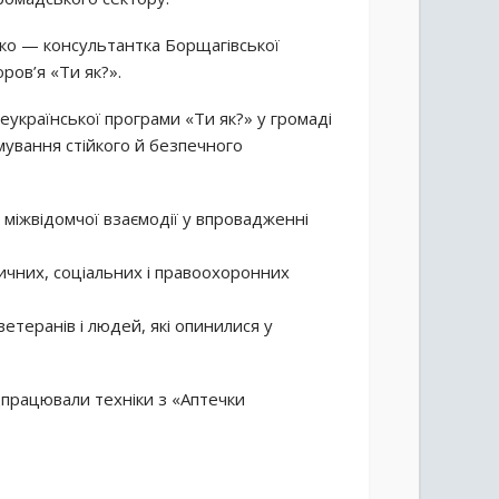
ко — консультантка Борщагівської
ров’я «Ти як?».
української програми «Ти як?» у громаді
мування стійкого й безпечного
 міжвідомчої взаємодії у впровадженні
ичних, соціальних і правоохоронних
ветеранів і людей, які опинилися у
дпрацювали техніки з «Аптечки