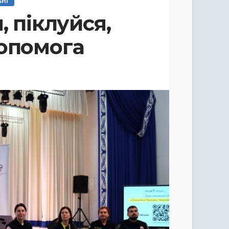
ЬНІ
, піклуйся,
допомога