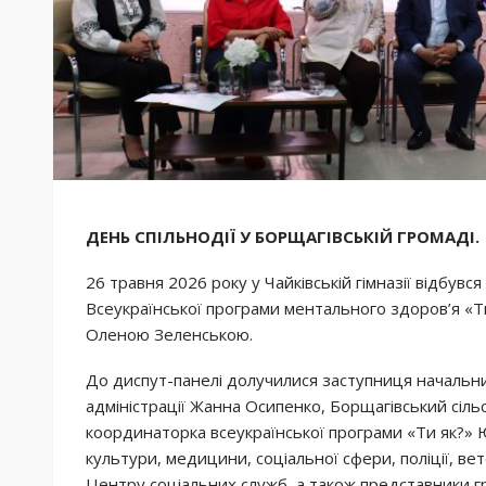
ДЕНЬ СПІЛЬНОДІЇ У БОРЩАГІВСЬКІЙ ГРОМАДІ.
26 травня 2026 року у Чайківській гімназії відбув
Всеукраїнської програми ментального здоров’я «Ти
Оленою Зеленською.
До диспут-панелі долучилися заступниця начальник
адміністрації Жанна Осипенко, Борщагівський сіль
координаторка всеукраїнської програми «Ти як?» Ю
культури, медицини, соціальної сфери, поліції, ве
Центру соціальних служб, а також представники г