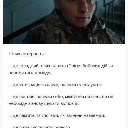
Шлях ветерана …
… це складний шлях адаптації після бойових дій та
пережитого досвіду.
… це інтеграція в соціум, пошуки однодумців.
… це постійні пошуки себе, мільйони питань, на які
необхідно знову шукати відповіді.
… це памʼять та спогади, які змінили назавжди.
… це сили для початку нового.