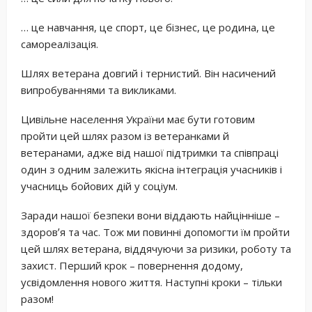
… це навчання, це спорт, це бізнес, це родина, це
самореалізація.
Шлях ветерана довгий і тернистий. Він насичений
випробуваннями та викликами.
Цивільне населення України має бути готовим
пройти цей шлях разом із ветеранками й
ветеранами, адже від нашої підтримки та співпраці
один з одним залежить якісна інтеграція учасників і
учасниць бойових дій у соціум.
Заради нашої безпеки вони віддають найцінніше –
здоровʼя та час. Тож ми повинні допомогти їм пройти
цей шлях ветерана, віддячуючи за ризики, роботу та
захист. Перший крок – повернення додому,
усвідомлення нового життя. Наступні кроки – тільки
разом!