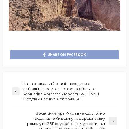
SHARE ON FACEBOOK
На завершальній стадії знаходиться
капітальний ремонт Петропавлівсько-
Борщагівської загальноосвітньої школи І-
ІІІ ступенів по вул. Соборна, 30.
Вокальний гурт «Чураївна» достойно
представив Київщину та Борщагівську
громаду на 26 Всеукраїнському фестивалі
національних культур «Дружба-2021»