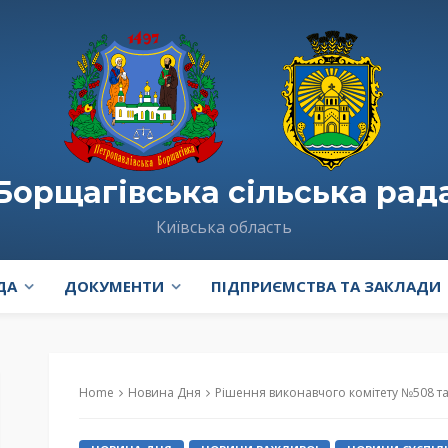
Борщагівська сільська рад
Київська область
ДА
ДОКУМЕНТИ
ПІДПРИЄМСТВА ТА ЗАКЛАДИ
Home
Новина Дня
Рішення виконавчого комітету №508 та № 509 “про встановлення тариф