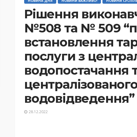
НОВИНА ДНЯ
НОВИНИ ВАЖЛИВО!
НОВИНИ СУСПІЛ
Рішення виконавч
№508 та № 509 “
встановлення тар
послуги з центра
водопостачання 
централізованог
водовідведення”
28.12.2022