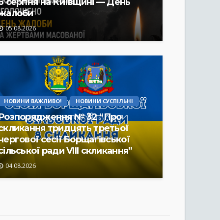
6 серпня на Київщині — День
жалоби
05.08.2026
НОВИНИ ВАЖЛИВО!
НОВИНИ СУСПІЛЬНІ
Розпорядження № 32 “Про
скликання тридцять третьої
чергової сесії Борщагівської
сільської ради VIII скликання”
04.08.2026