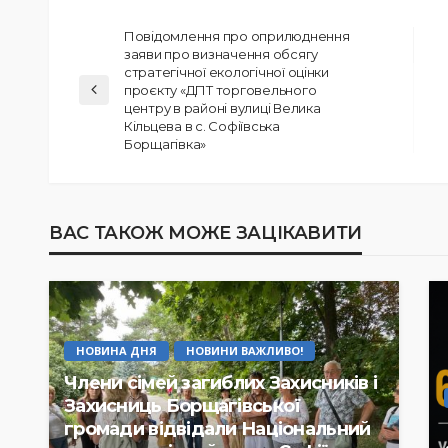
Повідомлення про оприлюднення
заяви про визначення обсягу
стратегічної екологічної оцінки
проєкту «ДПТ торговельного
центру в районі вулиці Велика
Кільцева в с. Софіївська
Борщагівка»
ВАС ТАКОЖ МОЖЕ ЗАЦІКАВИТИ
НОВИНА ДНЯ
НОВИНИ ВАЖЛИВО!
Члени сімей загиблих Захисників і
Захисниць Борщагівської
громади відвідали Національний