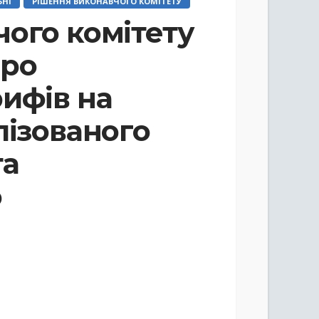
ЬНІ
РІШЕННЯ ВИКОНАВЧОГО КОМІТЕТУ
ого комітету
про
ифів на
лізованого
та
о