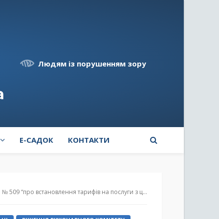
Людям із порушенням зору
а
E-САДОК
КОНТАКТИ
ів на послуги з централізованого водопостачання та централізованого водовідведення”