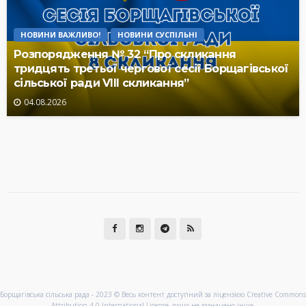
НОВИНИ ВАЖЛИВО!
НОВИНИ СУСПІЛЬНІ
Розпорядження № 32 “Про скликання
тридцять третьої чергової сесії Борщагівської
сільської ради VIII скликання”
04.08.2026
Борщагівська сільська рада - 2023 © Весь контент доступний за ліцензією Creative Commons
Attribution 4.0 International License, якщо не зазначено інше.