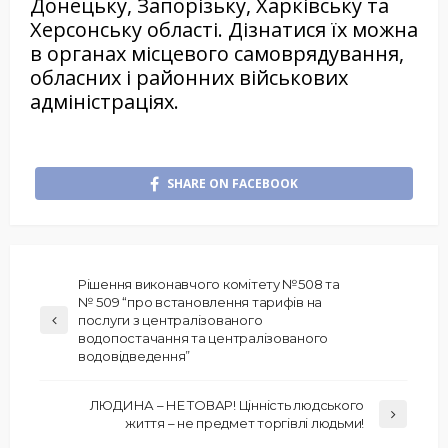
Донецьку, Запорізьку, Харківську та
Херсонську області. Дізнатися їх можна
в органах місцевого самоврядування,
обласних і районних військових
адміністраціях.
SHARE ON FACEBOOK
Рішення виконавчого комітету №508 та
№ 509 “про встановлення тарифів на
послуги з централізованого
водопостачання та централізованого
водовідведення”
ЛЮДИНА – НЕ ТОВАР! Цінність людського
життя – не предмет торгівлі людьми!