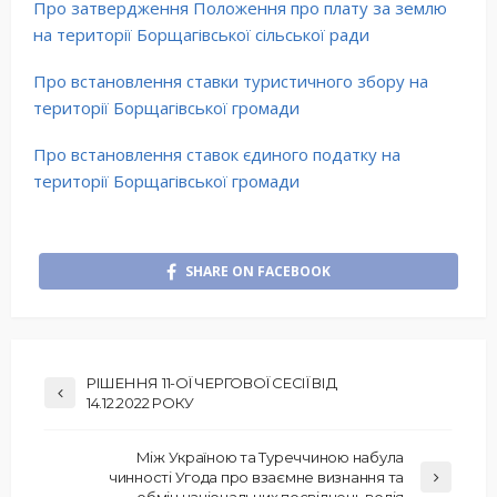
Про затвердження Положення про плату за землю
на території Борщагівської сільської ради
Про встановлення ставки туристичного збору на
території Борщагівської громади
Про встановлення ставок єдиного податку на
території Борщагівської громади
SHARE ON FACEBOOK
РІШЕННЯ 11-ОЇ ЧЕРГОВОЇ СЕСІЇ ВІД
14.12.2022 РОКУ
Між Україною та Туреччиною набула
чинності Угода про взаємне визнання та
обмін національних посвідчень водія