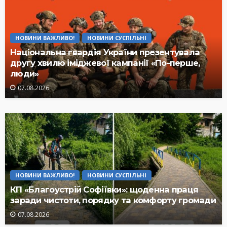
НОВИНИ ВАЖЛИВО!
НОВИНИ СУСПІЛЬНІ
Національна гвардія України презентувала
другу хвилю іміджевої кампанії «По-перше,
люди»
07.08.2026
НОВИНИ ВАЖЛИВО!
НОВИНИ СУСПІЛЬНІ
КП «Благоустрій Софіївки»: щоденна праця
заради чистоти, порядку та комфорту громади
07.08.2026