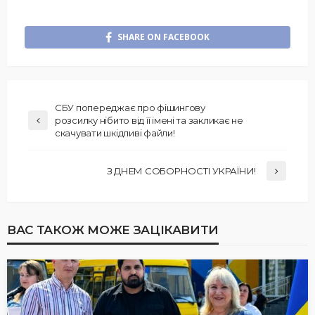
SHARE ON FACEBOOK
СБУ попереджає про фішингову
розсилку нібито від її імені та закликає не
скачувати шкідливі файли!
З ДНЕМ СОБОРНОСТІ УКРАЇНИ!
ВАС ТАКОЖ МОЖЕ ЗАЦІКАВИТИ