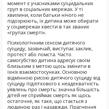
момент є учасниками суїцидальних
груп в соціальних мережах. У ті
хвилини, коли батьки нічого не
підозрюють, їх дитина може обирати
у соцмережах квести в так званих
«групах смерті».
Психологічним сенсом дитячого
суїциду, зазвичай, виступає заклик,
протест або помста. Часто
самогубство дитина адресує своїм
близьким з метою щось змінити в
їхніх взаємостосунках. Основною
відмінною рисою дитячого суїциду від
суїциду підліткового є неадекватність
уявлень про смерть: значна більшість
дітей не сприймає смерть як щось
остаточне, як таке, що стається з
людиною раз і назавжди. Прагнення