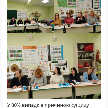
У 80% випадків причиною суїциду