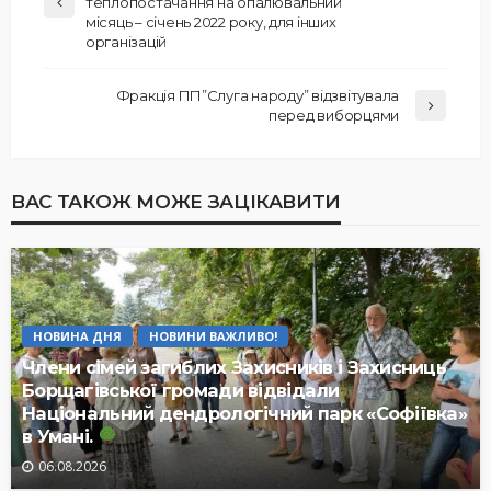
теплопостачання на опалювальний
місяць – січень 2022 року, для інших
організацій
Фракція ПП”Слуга народу” відзвітувала
перед виборцями
ВАС ТАКОЖ МОЖЕ ЗАЦІКАВИТИ
НОВИНА ДНЯ
НОВИНИ ВАЖЛИВО!
Члени сімей загиблих Захисників і Захисниць
Борщагівської громади відвідали
Національний дендрологічний парк «Софіївка»
в Умані.
06.08.2026