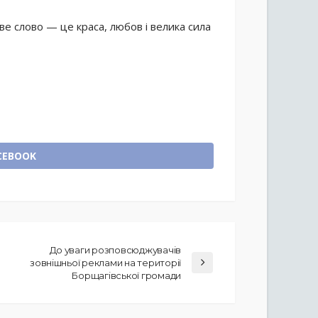
 слово — це краса, любов і велика сила
CEBOOK
До уваги розповсюджувачів
зовнішньої реклами на території
Борщагівської громади