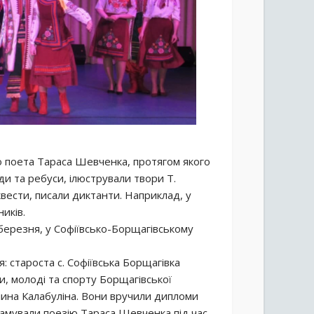
 поета Тараса Шевченка, протягом якого
ди та ребуси, ілюстрували твори Т.
вести, писали диктанти. Наприклад, у
иків.
березня, у Софіївсько-Борщагівському
: староста с. Софіївська Борщагівка
и, молоді та спорту Борщагівської
алина Калабуліна. Вони вручили дипломи
ламували поезію Тараса Шевченка під час