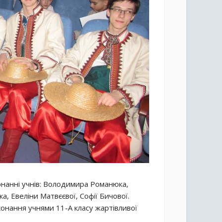
онанні учнів: Володимира Романюка,
, Евеліни Матвєєвої, Софії Бичової.
онання учнями 11-А класу жартівливої