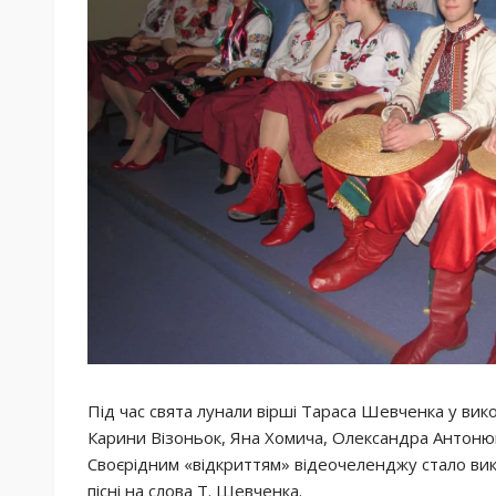
Під час свята лунали вірші Тараса Шевченка у вик
Карини Візоньок, Яна Хомича, Олександра Антонюка
Своєрідним «відкриттям» відеочеленджу стало вик
пісні на слова Т. Шевченка.