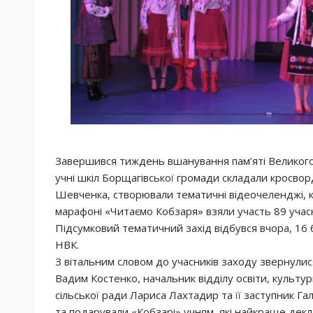
Завершився тиждень вшанування пам’яті Великого
учні шкіл Борщагівської громади складали кросвор
Шевченка, створювали тематичні відеочеленджі, к
марафоні «Читаємо Кобзаря» взяли участь 89 учасн
Підсумковий тематичний захід відбувся вчора, 16 
НВК.
З вітальним словом до учасників заходу звернулися
Вадим Костенко, начальник відділу освіти, культур
сільської ради Лариса Лахтадир та її заступник Г
та подарували «Кобзарі» учням, які найкраще дек