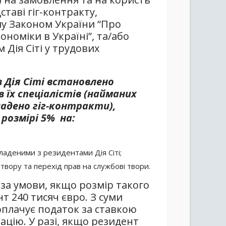
дставі гіг-контракту,
му Законом України “Про
номіки в Україні”, та/або
 Дія Сіті у трудових
 Дія Сіті встановлено
їх спеціалістів (найманих
кладено гіг-контракти),
 розмірі 5% на:
укладеними з резидентами Дія Сіті;
вору та перехід прав на службові твори.
 за умови, якщо розмір такого
т 240 тисяч євро. З суми
плачує податок за ставкою
ацію. У разі, якщо резидент