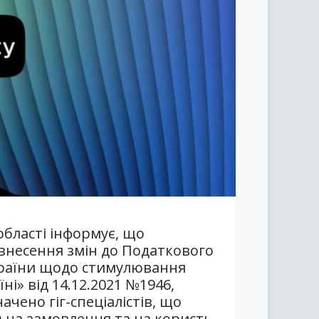
області інформує, що
 внесення змін до Податкового
України щодо стимулювання
і» від 14.12.2021 №1946,
ачено гіг-спеціалістів, що
 на замовлення та на користь