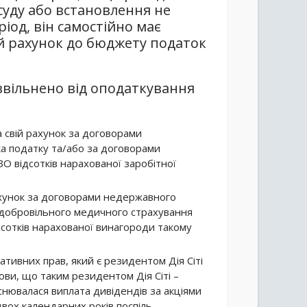
 суду або встановлення не
ріод, він самостійно має
й рахунок до бюджету податок
вільнено від оподаткування
 свій рахунок за договорами
а податку та/або за договорами
О відсотків нарахованої заробітної
рахунок за договорами недержавного
 добровільного медичного страхування
ідсотків нарахованої винагороди такому
ативних прав, який є резидентом Дія Сіті
ови, що таким резидентом Дія Сіті –
снювалася виплата дивідендів за акціями
ох календарних років поспіль.