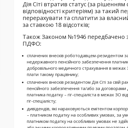
Дія Сіті втратив статус (за рішенням
відповідності критеріям) за такий пе
перерахувати та сплатити за власни
за ставкою 18 відсотків;
Також Законом №1946 передбачено з
ПДФО:
сплачених внесків роботодавцем-резидентом за
недержавного пенсійного забезпечення платник
добровільного медичного страхування в межах З
плати такому працівнику;
сплачених внесків резидентом Дія Сіті за свій 
пенсійного забезпечення та/або за договорами
платника податку – гіг-спеціаліста в межах ЗО в
гіг-спеціалісту;
дивідендів, які нараховуються емітентом корпор
– платником податку на особливих умовах, за ум
платником податку на особливих умовах не здій
або іншими корпоративними правами протягом дв