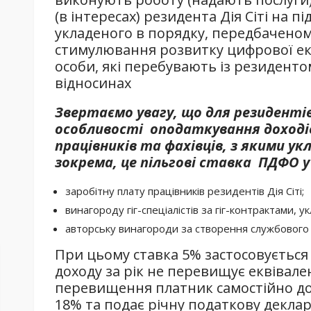
(в інтересах) резидента Дія Сіті на пі
укладеного в порядку, передбачено
стимулювання розвитку цифрової еко
особи, які перебувають із резидентом
відносинах
Звертаємо увагу, що для резидентів
особливості оподаткування доходів 
працівників та фахівців, з якими у
зокрема, це пільгові ставка ПДФО у
заробітну плату працівників резидентів Дія Сіті;
винагороду гіг-спеціалістів за гіг-контрактами, 
авторську винагороди за створення службового т
При цьому ставка 5% застосовується
доходу за рік не перевищує еквівален
перевищення платник самостійно до
18% та подає річну податкову деклар