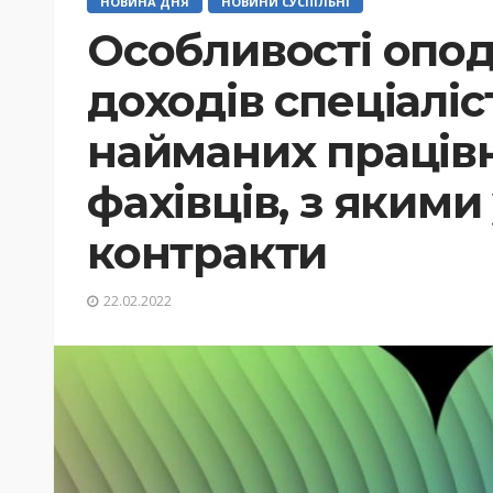
НОВИНА ДНЯ
НОВИНИ СУСПІЛЬНІ
Особливості опо
доходів спеціаліст
найманих працівн
фахівців, з якими
контракти
22.02.2022