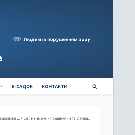
Людям із порушенням зору
а
E-САДОК
КОНТАКТИ
ті: найманих працівників та фахівців, з якими укладено гіг-контракти