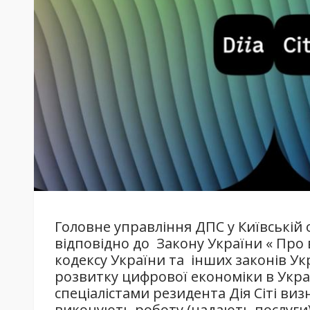
Головне управління ДПС у Київській 
відповідно до Закону України « Про
кодексу України та інших законів 
розвитку цифрової економіки в Україн
спеціалістами резидента Дія Сіті визн
виконують роботу (надають послуги)