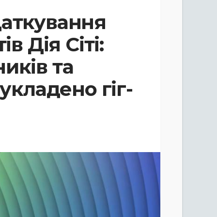
даткування
ів Дія Сіті:
иків та
 укладено гіг-