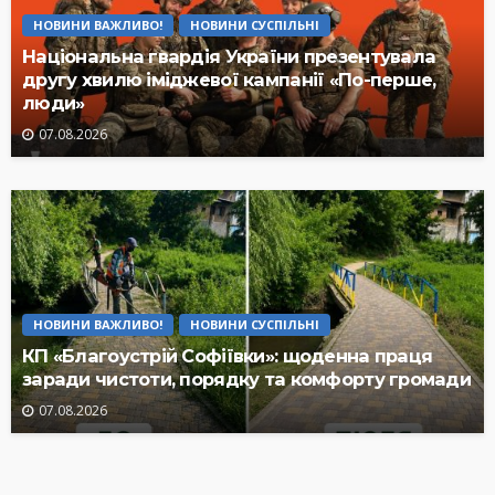
НОВИНИ ВАЖЛИВО!
НОВИНИ СУСПІЛЬНІ
Національна гвардія України презентувала
другу хвилю іміджевої кампанії «По-перше,
люди»
07.08.2026
НОВИНИ ВАЖЛИВО!
НОВИНИ СУСПІЛЬНІ
КП «Благоустрій Софіївки»: щоденна праця
заради чистоти, порядку та комфорту громади
07.08.2026