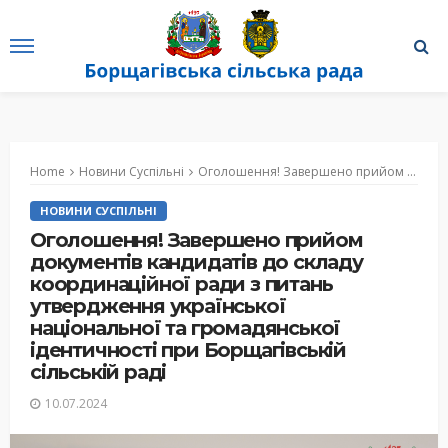
Home
Новини Суспільні
Оголошення! Завершено прийом документів кандидатів до складу координаційної ради з питань утвердження української національної та громадянської ідентичності при Борщагівській сільській раді
НОВИНИ СУСПІЛЬНІ
Оголошення! Завершено прийом
документів кандидатів до складу
координаційної ради з питань
утвердження української
національної та громадянської
ідентичності при Борщагівській
сільській раді
10.07.2024