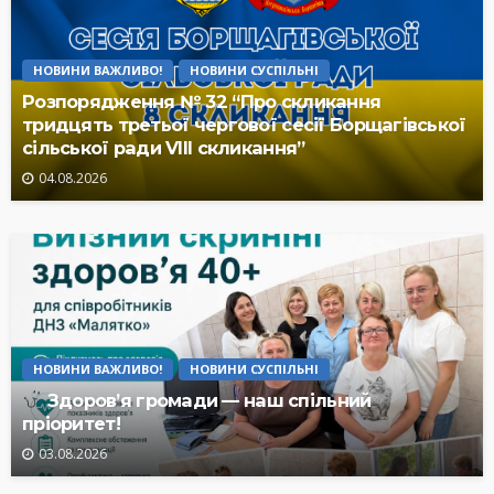
НОВИНИ ВАЖЛИВО!
НОВИНИ СУСПІЛЬНІ
Розпорядження № 32 “Про скликання
тридцять третьої чергової сесії Борщагівської
сільської ради VIII скликання”
04.08.2026
НОВИНИ ВАЖЛИВО!
НОВИНИ СУСПІЛЬНІ
Здоров’я громади — наш спільний
пріоритет!
03.08.2026