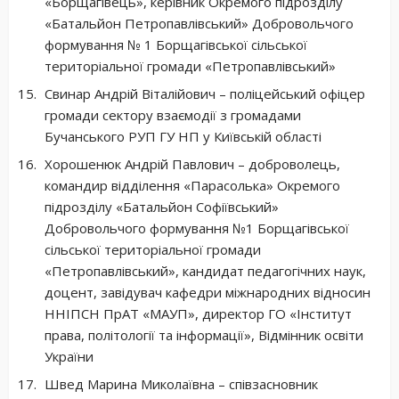
«Борщагівець», керівник Окремого підрозділу
«Батальйон Петропавлівський» Добровольчого
формування № 1 Борщагівської сільської
територіальної громади «Петропавлівський»
Свинар Андрій Віталійович – поліцейський офіцер
громади сектору взаємодії з громадами
Бучанського РУП ГУ НП у Київській області
Хорошенюк Андрій Павлович – доброволець,
командир відділення «Парасолька» Окремого
підрозділу «Батальйон Софіївський»
Добровольчого формування №1 Борщагівської
сільської територіальної громади
«Петропавлівський», кандидат педагогічних наук,
доцент, завідувач кафедри міжнародних відносин
ННІПСН ПрАТ «МАУП», директор ГО «Інститут
права, політології та інформації», Відмінник освіти
України
Швед Марина Миколаївна – співзасновник