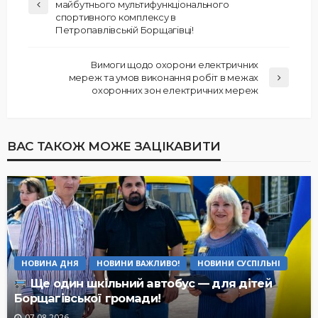
майбутнього мультифункціонального
спортивного комплексу в
Петропавлівській Борщагівці!
Вимоги щодо охорони електричних
мереж та умов виконання робіт в межах
охоронних зон електричних мереж
ВАС ТАКОЖ МОЖЕ ЗАЦІКАВИТИ
НОВИНА ДНЯ
НОВИНИ ВАЖЛИВО!
НОВИНИ СУСПІЛЬНІ
Ще один шкільний автобус — для дітей
Борщагівської громади!
07.08.2026