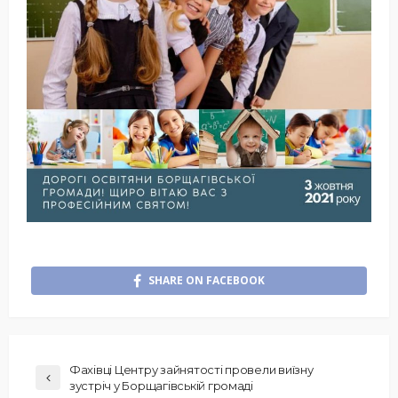
SHARE ON FACEBOOK
Фахівці Центру зайнятості провели виїзну
зустріч у Борщагівській громаді