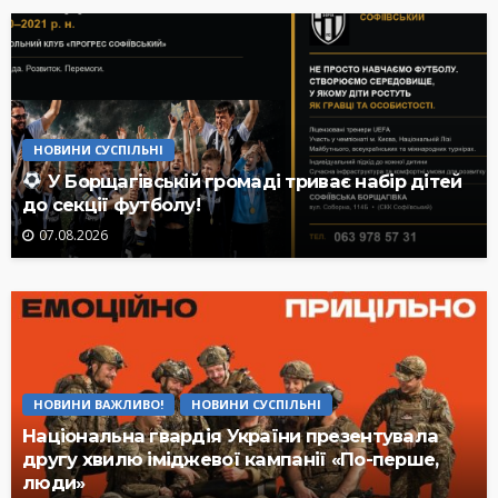
НОВИНИ СУСПІЛЬНІ
У Борщагівській громаді триває набір дітей
до секції футболу!
07.08.2026
НОВИНИ ВАЖЛИВО!
НОВИНИ СУСПІЛЬНІ
Національна гвардія України презентувала
другу хвилю іміджевої кампанії «По-перше,
люди»