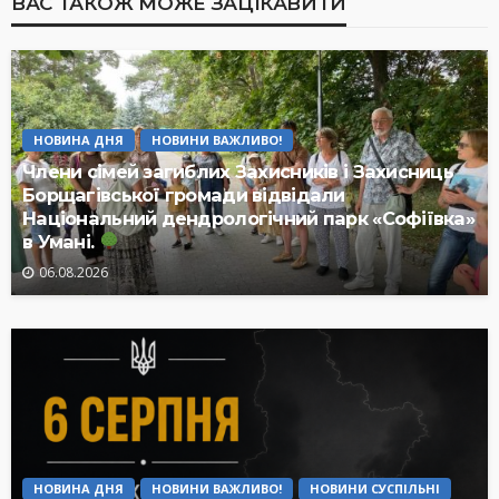
ВАС ТАКОЖ МОЖЕ ЗАЦІКАВИТИ
НОВИНА ДНЯ
НОВИНИ ВАЖЛИВО!
Члени сімей загиблих Захисників і Захисниць
Борщагівської громади відвідали
Національний дендрологічний парк «Софіївка»
в Умані.
06.08.2026
НОВИНА ДНЯ
НОВИНИ ВАЖЛИВО!
НОВИНИ СУСПІЛЬНІ