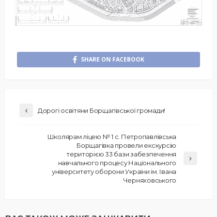
SHARE ON FACEBOOK
Дорогі освітяни Борщагівської громади!
Школярам ліцею № 1 с. Петропавлівська
Борщагівка провели екскурсію
територією 33 бази забезпечення
навчального процесу Національного
університету оборони України ім. Івана
Черняховського