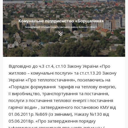
Відповідно до ч.3 ст.4, ст.10 Закону України «Про
житлово – комунальні послуги» та ст.ст.13.20 Закону
України «Про теплопостачання», посилаючись на
«Порядок формування тарифів на теплову енергію,
її виробництво, транспортування та постачання,
послуги з постачання теплової енергії і постачання
гарячої води» , затвердженого постановою КМУ від
01.06.2011р. №869 (із змінами), Наказу №130 від
05.06.2018р. «Про затвердження порядку
інформування споживачів про намір зміни цін /