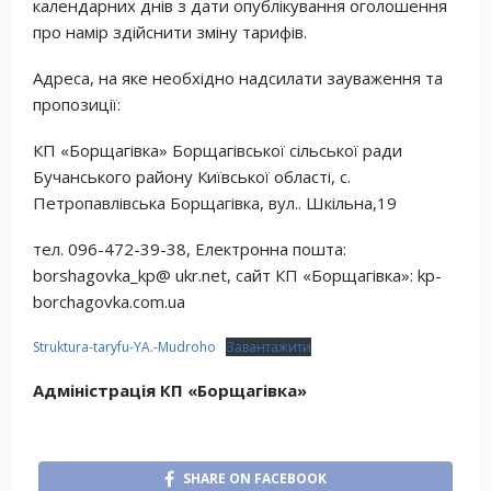
календарних днів з дати опублікування оголошення
про намір здійснити зміну тарифів.
Адреса, на яке необхідно надсилати зауваження та
пропозиції:
КП «Борщагівка» Борщагівської сільської ради
Бучанського району Київської області, с.
Петропавлівська Борщагівка, вул.. Шкільна,19
тел. 096-472-39-38, Електронна пошта:
borshagovka_kp@ ukr.net, сайт КП «Борщагівка»: kp-
borchagovka.com.ua
Struktura-taryfu-YA.-Mudroho
Завантажити
Адміністрація КП «Борщагівка»
SHARE ON FACEBOOK