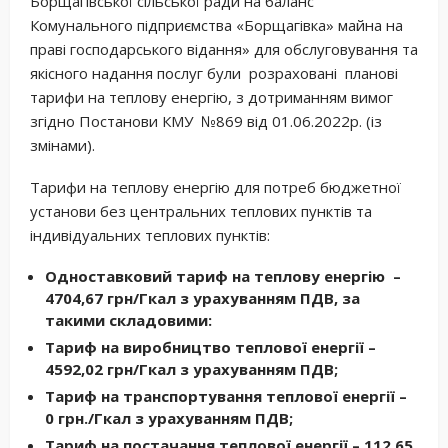
Борщагівської сільської ради на баланс
Комунального підприємства «Борщагівка» майна на
праві господарського відання» для обслуговування та
якісного надання послуг були розраховані планові
тарифи на теплову енергію, з дотриманням вимог
згідно Постанови КМУ №869 від 01.06.2022р. (із
змінами).
Тарифи на теплову енергію для потреб бюджетної
установи без центральних теплових пунктів та
індивідуальних теплових пунктів:
Одноставковий тариф на теплову енергію –
4704,67 грн/Гкал з урахуванням ПДВ, за
такими складовими:
Тариф на виробництво теплової енергії –
4592,02 грн/Гкал з урахуванням ПДВ;
Тариф на транспортування теплової енергії –
0 грн./Гкал з урахуванням ПДВ;
Тариф на постачання теплової енергії – 112,65