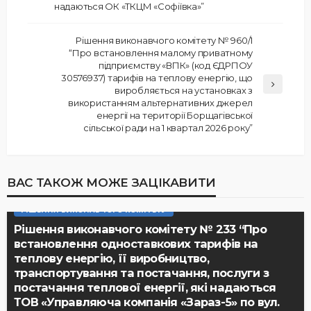
надаються ОК «ТКЦМ «Софіївка»”
Рішення виконавчого комітету № 960/1
“Про встановлення малому приватному
підприємству «ВПК» (код ЄДРПОУ
30576937) тарифів на теплову енергію, що
виробляється на установках з
використанням альтернативних джерел
енергії на території Борщагівської
сільської ради на 1 квартал 2026 року”
ВАС ТАКОЖ МОЖЕ ЗАЦІКАВИТИ
РІШЕННЯ ВИКОНАВЧОГО КОМІТЕТУ
Рішення виконавчого комітету № 233 “Про
встановлення одноставкових тарифів на
теплову енергію, її виробництво,
транспортування та постачання, послуги з
постачання теплової енергії, які надаються
ТОВ «Управляюча компанія «Зараз-5» по вул.