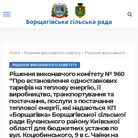
Home
Рішення виконавчого комітету
Рішення виконавчого комітету № 960 “Про встановлення одноставкових тарифів на теплову енергію, її виробництво, транспортування та постачання, послуги з постачання теплової енергії, які надаються КП «Борщагівка» Борщагівської сільської ради Бучанського району Київської області для бюджетних установ по вул. Коцюбинського, 9 в с. Чайки на опалювальний період 2025/2026 років”
РІШЕННЯ ВИКОНАВЧОГО КОМІТЕТУ
Рішення виконавчого комітету № 960
“Про встановлення одноставкових
тарифів на теплову енергію, її
виробництво, транспортування та
постачання, послуги з постачання
теплової енергії, які надаються КП
«Борщагівка» Борщагівської сільської
ради Бучанського району Київської
області для бюджетних установ по
вул. Коцюбинського, 9 в с. Чайки на