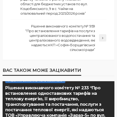
області для бюджетних установ по вул.
Коцюбинського, 9 в с. Чайки на
опалювальний період 2025/2026 років”
Рішення виконавчого комітету № 959
“Про встановлення тарифів на послуги з
централізованого водопостачання та
централізованого водовідведення, які
надаються КП «Софія» Борщагівської
сільської ради”
ВАС ТАКОЖ МОЖЕ ЗАЦІКАВИТИ
РІШЕННЯ ВИКОНАВЧОГО КОМІТЕТУ
Рішення виконавчого комітету № 233 “Про
встановлення одноставкових тарифів на
теплову енергію, її виробництво,
транспортування та постачання, послуги з
постачання теплової енергії, які надаються
ТОВ «Управляюча компанія «Зараз-5» по вул.