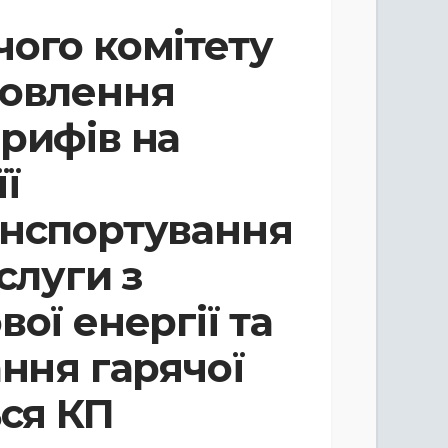
ого комітету
новлення
рифів на
її
анспортування
слуги з
ої енергії та
ання гарячої
ься КП