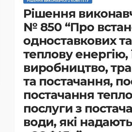
РІШЕННЯ ВИКОНАВЧОГО КОМІТЕТУ
Рішення виконавч
№ 850 “Про вста
одноставкових та
теплову енергію, 
виробництво, тр
та постачання, по
постачання теплов
послуги з постач
води, які надают