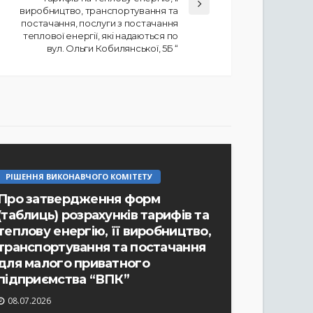
виробництво, транспортування та
постачання, послуги з постачання
теплової енергії, які надаються по
вул. Ольги Кобилянської, 5Б “
РІШЕННЯ ВИКОНАВЧОГО КОМІТЕТУ
Про затвердження форм
(таблиць) розрахунків тарифів та
теплову енергію, її виробництво,
транспортування та постачання
для малого приватного
РІШЕННЯ ВИКОНАВЧОГО КОМІТЕТУ
підприємства “ВПК”
Про затвердження протоколу №
08.07.2026