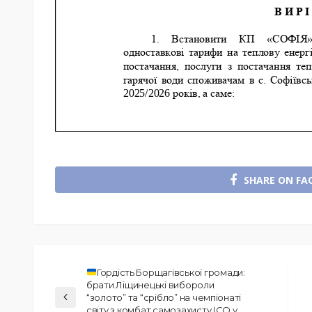
SHARE ON FA
Гордість Борщагівської громади:
брати Ліщинецькі вибороли
“золото” та “срібло” на чемпіонаті
світу з комбат самозахисту ІСО у