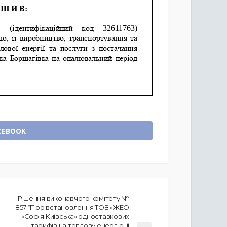
CEBOOK
Рішення виконавчого комітету №
857 “Про встановлення ТОВ «ЖЕО
«Софія Київська» одноставкових
тарифів на теплову енергію, її