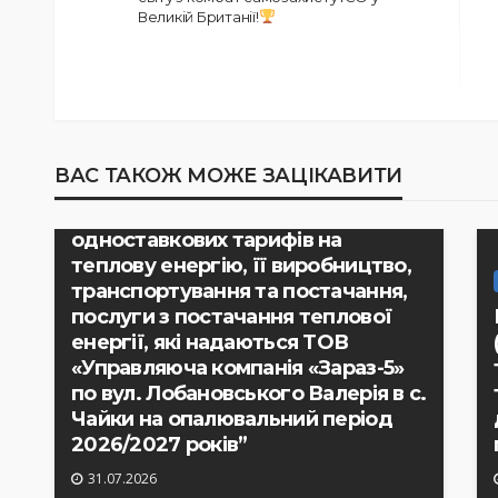
Великій Британії!
РІШЕННЯ ВИКОНАВЧОГО КОМІТЕТУ
ВАС ТАКОЖ МОЖЕ ЗАЦІКАВИТИ
Рішення виконавчого комітету №
233 “Про встановлення
одноставкових тарифів на
теплову енергію, її виробництво,
транспортування та постачання,
послуги з постачання теплової
енергії, які надаються ТОВ
«Управляюча компанія «Зараз-5»
по вул. Лобановського Валерія в с.
Чайки на опалювальний період
2026/2027 років”
31.07.2026