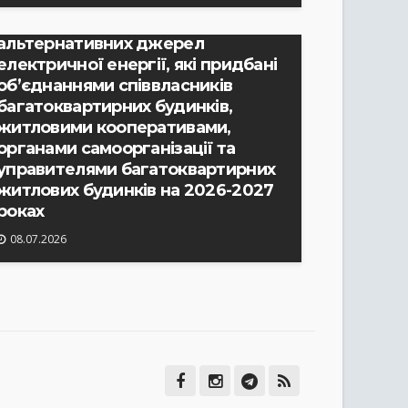
2 засідання комісії по
відшкодуванню вартості
альтернативних джерел
електричної енергії, які придбані
об’єднаннями співвласників
багатоквартирних будинків,
житловими кооперативами,
органами самоорганізації та
управителями багатоквартирних
житлових будинків на 2026-2027
роках
08.07.2026