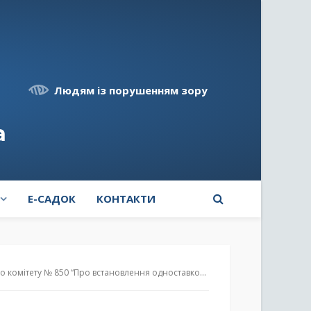
Людям із порушенням зору
а
E-САДОК
КОНТАКТИ
ів на теплову енергію, її виробництво, транспортування та постачання, послуги з постачання теплової енергії та послуги з постачання гарячої води, які надаються КП «СОФІЯ»”