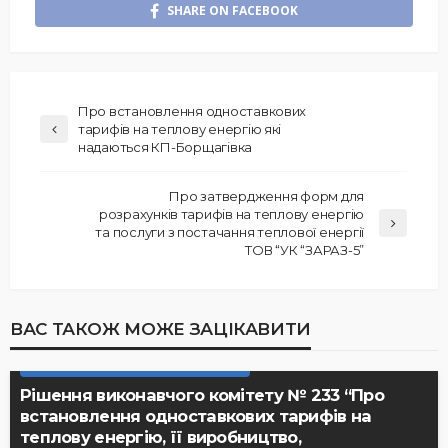
SHARE ON FACEBOOK
Про встановлення одноставкових
тарифів на теплову енергію які
надаються КП-Борщагівка
Про затвердження форм для
розрахунків тарифів на теплову енергію
та послуги з постачання теплової енергії
ТОВ “УК “ЗАРАЗ-5”
ВАС ТАКОЖ МОЖЕ ЗАЦІКАВИТИ
РІШЕННЯ ВИКОНАВЧОГО КОМІТЕТУ
Рішення виконавчого комітету № 233 “Про
встановлення одноставкових тарифів на
теплову енергію, її виробництво,