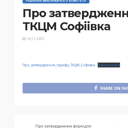
РІШЕННЯ ВИКОНАВЧОГО КОМІТЕТУ
Про затвердженн
ТКЦМ Софiiвка
16.11.2021
Про_затвердження_тарифу_ТКЦМ_Софiiвка
Завантажити
SHARE ON FA
Про затвердження форм для