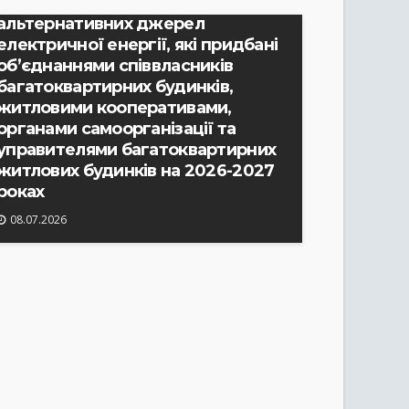
відшкодуванню вартості
альтернативних джерел
електричної енергії, які придбані
об’єднаннями співвласників
багатоквартирних будинків,
житловими кооперативами,
органами самоорганізації та
управителями багатоквартирних
житлових будинків на 2026-2027
роках
08.07.2026