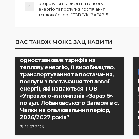
розрахунків тарифів на теплову
енергію та послуги з постачання
теплової енергії ТОВ “УК “ЗАРАЗ-5”
РІШЕННЯ ВИКОНАВЧОГО КОМІТЕТУ
ВАС ТАКОЖ МОЖЕ ЗАЦІКАВИТИ
Рішення виконавчого комітету №
233 “Про встановлення
одноставкових тарифів на
теплову енергію, її виробництво,
транспортування та постачання,
послуги з постачання теплової
енергії, які надаються ТОВ
«Управляюча компанія «Зараз-5»
по вул. Лобановського Валерія в с.
Чайки на опалювальний період
2026/2027 років”
31.07.2026