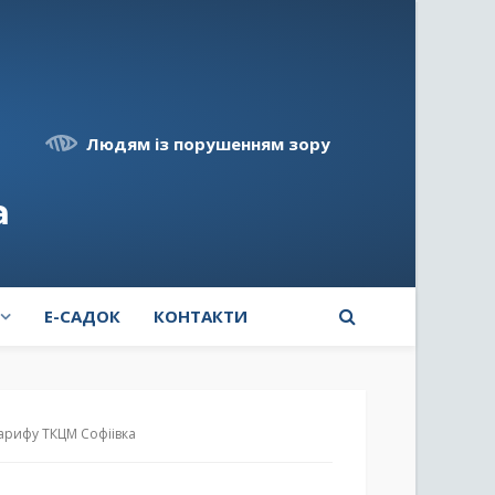
Людям із порушенням зору
а
E-САДОК
КОНТАКТИ
арифу ТКЦМ Софiiвка