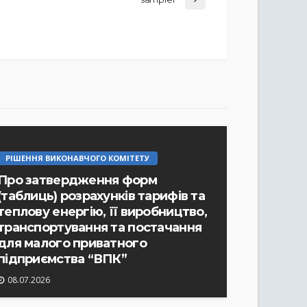
РІШЕННЯ ВИКОНАВЧОГО КОМІТЕТУ
Про затвердження форм
(таблиць) розрахунків тарифів та
теплову енергію, її виробництво,
транспортування та постачання
для малого приватного
РІШЕННЯ ВИКОНАВЧОГО КОМІТЕТУ
підприємства “ВПК”
Про затвердження протоколу №
08.07.2026
2 засідання комісії по