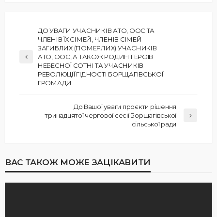
ДО УВАГИ УЧАСНИКІВ АТО, ООС ТА
ЧЛЕНІВ ЇХ СІМЕЙ, ЧЛЕНІВ СІМЕЙ
ЗАГИБЛИХ (ПОМЕРЛИХ) УЧАСНИКІВ
АТО, ООС, А ТАКОЖ РОДИН ГЕРОЇВ
НЕБЕСНОЇ СОТНІ ТА УЧАСНИКІВ
РЕВОЛЮЦІЇ ГІДНОСТІ БОРЩАГІВСЬКОЇ
ГРОМАДИ
До Вашої уваги проєкти рішення
тринадцятої чергової сесії Борщагівської
сільської ради
ВАС ТАКОЖ МОЖЕ ЗАЦІКАВИТИ