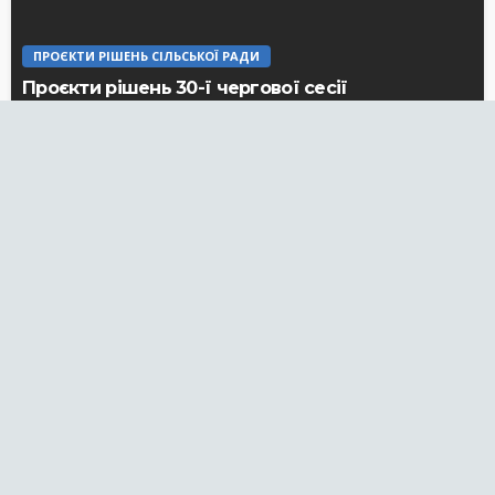
ПРОЄКТИ РІШЕНЬ СІЛЬСЬКОЇ РАДИ
Проєкти рішень 30-ї чергової сесії
Борщагівської сільської ради
20.04.2026
ПРОЄКТИ РІШЕНЬ СІЛЬСЬКОЇ РАДИ
Проєкти рішень 28-ї чергової сесії
Борщагівської сільської ради
08.12.2025