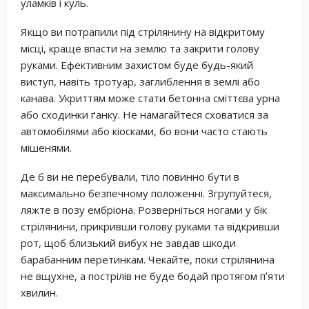
уламків і куль.
Якщо ви потрапили під стрілянину на відкритому
місці, краще впасти на землю та закрити голову
руками. Ефективним захистом буде будь-який
виступ, навіть тротуар, заглиблення в землі або
канава. Укриттям може стати бетонна сміттєва урна
або сходинки ґанку. Не намагайтеся сховатися за
автомобілями або кіосками, бо вони часто стають
мішенями.
Де б ви не перебували, тіло повинно бути в
максимально безпечному положенні. Згрупуйтеся,
ляжте в позу ембріона. Розверніться ногами у бік
стрілянини, прикривши голову руками та відкривши
рот, щоб близький вибух не завдав шкоди
барабанним перетинкам. Чекайте, поки стрілянина
не вщухне, а пострілів не буде бодай протягом пʼяти
хвилин.