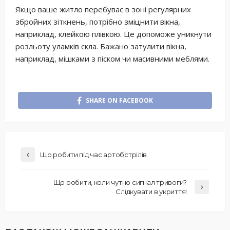
Якщо ваше житло перебуває в зоні регулярних
збройних зіткнень, потрібно зміцнити вікна,
наприклад, клейкою плівкою. Це допоможе уникнути
розльоту уламків скла. Бажано затулити вікна,
наприклад, мішками з піском чи масивними меблями.
SHARE ON FACEBOOK
Що робити під час артобстрілів
Що робити, коли чутно сигнал тривоги?
Слідкувати в укриття!