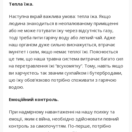
Тепла їжа.
Наступна вкрай важлива умова: тепла їжа. Якщо
людина знаходиться в неопалюваному приміщенні
або не може готувати їжу через відсутність газу,
тоді треба пити гарячу воду або легкий чай. Адже
наш організм дуже сильно виснажується, втрачає
імунітет і сили, якщо немає теплої їжі. Пояснюється
це тим, що наша травна система витрачає багато сил
на перетравлення їжі “всухомятку”. Тому, навіть якщо
ви харчуєтесь так званим сухпайком і бутербродами,
цю їжу обов’язково потрібно споживати з гарячою
водою.
Емоційний контроль.
При надмірному навантаженні на нашу психіку та
емоції, яким є війна, необхідно здійснювати певний
контроль за самопочуттям. По-перше, потрібно