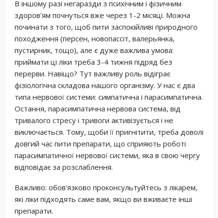
В іншому разі негаразди з психічним і фізичним
здоров’ям почнуться вже через 1-2 місяці. Можна
починати з того, щоб пити заспокійливі природного
походження (персен, новопассіт, валерьянка,
пустирник, тощо), але є дуже важлива умова:
приймати ці ліки треба 3-4 тижня підряд без
перерви. Навіщо? Тут важливу роль відіграє
фізіологічна складова нашого організму. У нас є два
типа нервової системи: симпатична і парасимпатична.
Остання, парасимпатична нервова система, від
тривалого стресу і тривоги активізується і не
виключається. Тому, щоби її пригнітити, треба доволі
довгий час пити препарати, що сприяють роботі
парасимпатичної нервової системи, яка в свою чергу
відповідає за розслаблення.
Важливо: обов’язково проконсультуйтесь з лікарем,
які ліки підходять саме вам, якщо ви вживаєте інші
препарати.