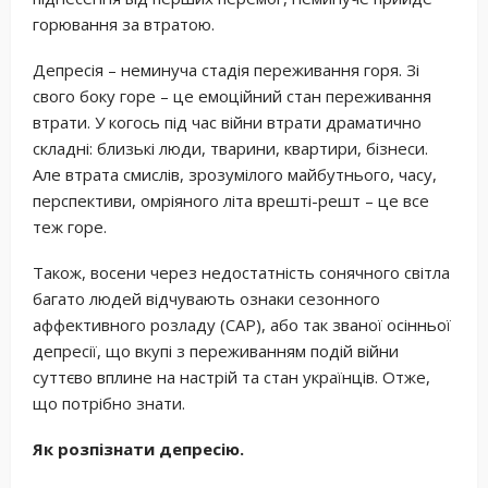
горювання за втратою.
Депресія – неминуча стадія переживання горя. Зі
свого боку горе – це емоційний стан переживання
втрати. У когось під час війни втрати драматично
складні: близькі люди, тварини, квартири, бізнеси.
Але втрата смислів, зрозумілого майбутнього, часу,
перспективи, омріяного літа врешті-решт – це все
теж горе.
Також, восени через недостатність сонячного світла
багато людей відчувають ознаки сезонного
аффективного розладу (САР), або так званої осінньої
депресії, що вкупі з переживанням подій війни
суттєво вплине на настрій та стан українців. Отже,
що потрібно знати.
Як розпізнати депресію.