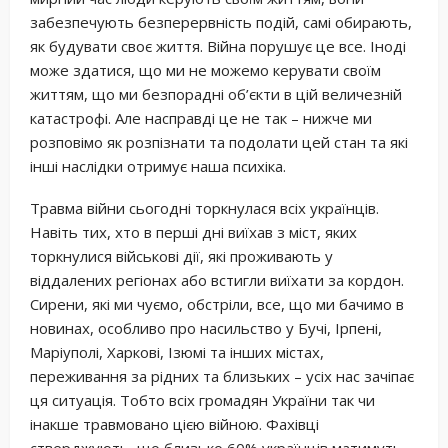
забезпечують безперервність подій, самі обирають,
як будувати своє життя. Війна порушує це все. Іноді
може здатися, що ми не можемо керувати своїм
життям, що ми безпорадні об’єкти в цій величезній
катастрофі. Але насправді це не так – нижче ми
розповімо як розпізнати та подолати цей стан та які
інші наслідки отримує наша психіка.
Травма війни сьогодні торкнулася всіх українців.
Навіть тих, хто в перші дні виїхав з міст, яких
торкнулися військові дії, які проживають у
віддалених регіонах або встигли виїхати за кордон.
Сирени, які ми чуємо, обстріли, все, що ми бачимо в
новинах, особливо про насильство у Бучі, Ірпені,
Маріуполі, Харкові, Ізюмі та інших містах,
переживання за рідних та близьких – усіх нас зачіпає
ця ситуація. Тобто всіх громадян України так чи
інакше травмовано цією війною. Фахівці
стверджують, що близько 60% українців матимуть