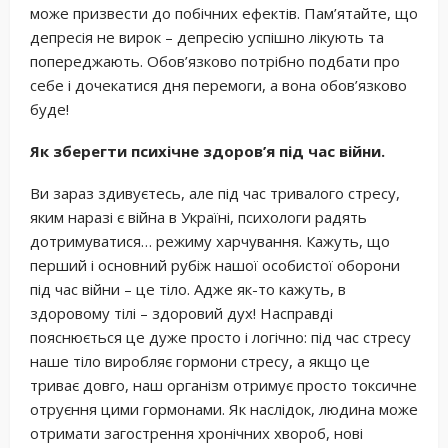
може призвести до побічних ефектів. Пам’ятайте, що
депресія не вирок – депресію успішно лікують та
попереджають. Обов’язково потрібно подбати про
себе і дочекатися дня перемоги, а вона обов’язково
буде!
Як зберегти психічне здоров’я під час війни.
Ви зараз здивуєтесь, але під час тривалого стресу,
яким наразі є війна в Україні, психологи радять
дотримуватися… режиму харчування. Кажуть, що
перший і основний рубіж нашої особистої оборони
під час війни – це тіло. Адже як-то кажуть, в
здоровому тілі – здоровий дух! Насправді
пояснюється це дуже просто і логічно: під час стресу
наше тіло виробляє гормони стресу, а якщо це
триває довго, наш організм отримує просто токсичне
отруєння цими гормонами. Як наслідок, людина може
отримати загострення хронічних хвороб, нові