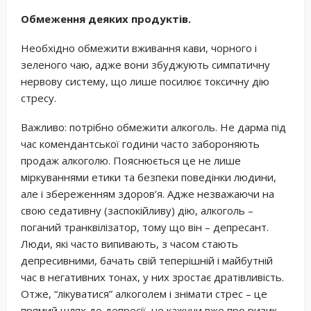
Обмеження деяких продуктів.
Необхідно обмежити вживання кави, чорного і
зеленого чаю, адже вони збуджують симпатичну
нервову систему, що лише посилює токсичну дію
стресу.
Важливо: потрібно обмежити алкоголь. Не дарма під
час комендантської години часто забороняють
продаж алкоголю. Пояснюється це не лише
міркуваннями етики та безпеки поведінки людини,
але і збереженням здоров’я. Адже незважаючи на
свою седативну (заспокійливу) дію, алкоголь –
поганий транквілізатор, тому що він – депресант.
Люди, які часто випивають, з часом стають
депресивними, бачать свій теперішній і майбутній
час в негативних тонах, у них зростає дратівливість.
Отже, “лікуватися” алкоголем і знімати стрес – це
прямий шлях до депресії, не кажучи вже про ризик