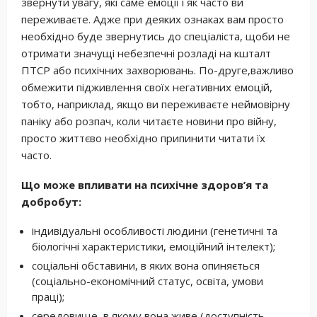
звернути увагу, які саме емоції і як часто ви
переживаєте. Адже при деяких ознаках вам просто
необхідно буде звернутись до спеціаліста, щоби не
отримати значущі небезпечні розладі на кшталт
ПТСР або психічних захворювань. По-друге,важливо
обмежити підживлення своїх негативних емоцій,
тобто, наприклад, якщо ви переживаєте неймовірну
паніку або розпач, коли читаєте новини про війну,
просто життєво необхідно припинити читати їх
часто.
Що може впливати на психічне здоров’я та
добробут:
індивідуальні особливості людини (генетичні та
біологічні характеристики, емоційний інтелект);
соціальні обставини, в яких вона опиняється
(соціально-економічний статус, освіта, умови
праці);
середовище, в якому вона живе (доступність