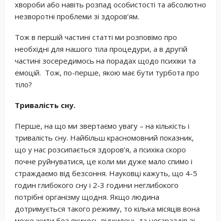
хвороби або навіть розпад особистості та абсолютно
незворотні проблеми зі здоров’ям.
Тож в першій частині статті ми розповімо про
необхідні для нашого тіла процедури, а в другій
частині зосередимось на порадах щодо психіки та
емоцій. Тож, по-перше, якою має бути турбота про
тіло?
Тривалість сну.
Перше, на що ми звертаємо увагу – на кількість і
тривалість сну. Найбільш красномовний показник,
що у нас розсипається здоров’я, а психіка скоро
почне руйнуватися, це коли ми дуже мало спимо і
страждаємо від безсоння. Науковці кажуть, що 4-5
годин глибокого сну і 2-3 години неглибокого
потрібні організму щодня. Якщо людина
дотримується такого режиму, то кілька місяців вона
може жити без якихось відхилень та негараздів зі