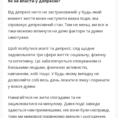
Як не впасти у депресію?
Від депресії ніхто не застрахований: у будь-який
момент життя може наступити важка подія, яка
спровокує депресивний стан. Тим не менш, ми все ж
таки можемо вплинути на деякі фактори та думки
самотужки.
Щоб позбутися апатії та депресії, слід щодня
задовольняти три сфери життя: соціальну, фізичну
та когнітивну. Це забезпечується спілкуванням із
близькими людьми, фізичною активністю,
навчанням, хобі тощо. У будь-якому випадку не
дозволяйте собі весь день лежати в ліжку і поринати
у власні думки.
Намагайтеся не жити спогадами та не
зациклюватися на минулому. Давні події завжди
здаються нам приємнішими, ніж вони були насправді,
тому ми мимоволі порівнюємо минуле і сьогодення,