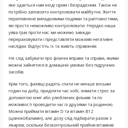
яке здається нам іноді сірим і безрадісним. Також не
потрібно заповзято контролювати майбутнє. Життя
переповнене випадковими подіями та раптовостями,
які просто неможливо контролювати. Нерідко наша
уява грає проти нас: ми можемо завжди
перераховувати і представляти можливі негативні
наслідки. Відпустіть їх та живіть справжнім.
Не слід забувати про фізичні вправи та справи, якими
можна зайнятися в домашніх умовах без підручних
засобів.
Крім того, фахівці радять спати не менше восьми
годин на добу, приділяти час хобі, знімати стрес за
допомогою книг або улюблених фільмів та по
можливості проводити час із друзями та родиною.
Можна приймати вітамін D та вітамін В12
(ціанокобаламін), але дозу слід підбирати разом з
лікарем, оскільки безконтрольний прийом вітамінів