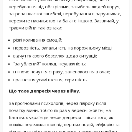
перебування під обстрілами, загибель людей поруч,
загроза власної загибелі, перебування в заручниках,
пережите насильство та багато іншого. Зазвичай, у
травми війни такі ознаки:
різкі коливання емоцій;
нервозність, запальність на порожньому місці;
відчуття свого безсилля щодо ситуації;
“загублений” погляд, неуважність;
гнітюче почуття страху, занепокоєння в очах;
прагнення усамітнення, скритність.
Що таке депресія через війну.
За прогнозами психологів, через півроку після
початку війни, тобто як раз у вересні-жовтні, на
багатьох українців чекає депресія – після того, як
психіка пережила шок від перших подій, ейфорію та
піднесення від перших перемог, неминуче прийде