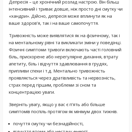
Депресія – це хронічний розлад настрою. Він більш
інтенсивний і триває довше, ніж просто дні смутку чи
«хандри». Дійсно, депресія може вплинути як на
ваше здоров’я, так і на ваше самопочуття.
Тривожність може виявлятися як на фізичному, так і
на ментальному рівні та викликати зміни у поведінці.
Фізичні симптоми тривоги включають часті головний
біль, прискорене або нерегулярне дихання, втрату
апетиту, біль і відчуття здавлювання в грудях,
припливи спеки і т.д. Ментально тривожність
проявляється через дратівливість та нервозність,
страх перед гіршим, проблеми зі сном та
концентрацією уваги.
Зверніть увагу, якщо у вас є п’ять або більше
симптомів поспіль протягом як мінімум двох тижнів.
почуття смутку чи безнадійності,
відчуття втоми або нестачу енергії,