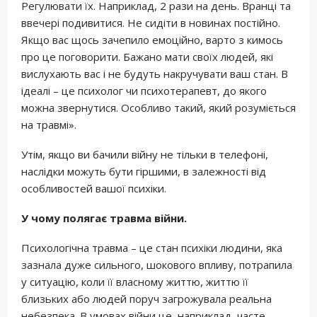
Регулювати їх. Наприклад, 2 рази на день. Вранці та
ввечері подивитися. Не сидіти в новинах постійно.
Якщо вас щось зачепило емоційно, варто з кимось
про це поговорити. Бажано мати своїх людей, які
вислухають вас і не будуть накручувати ваш стан. В
ідеалі – це психолог чи психотерапевт, до якого
можна звернутися. Особливо такий, який розуміється
на травмі».
Утім, якщо ви бачили війну не тільки в телефоні,
наслідки можуть бути гіршими, в залежності від
особливостей вашої психіки.
У чому полягає травма війни.
Психологічна травма – це стан психіки людини, яка
зазнала дуже сильного, шокового впливу, потрапила
у ситуацію, коли її власному життю, життю її
близьких або людей поруч загрожувала реальна
небезпека. В умовах війни це, наприклад, часте