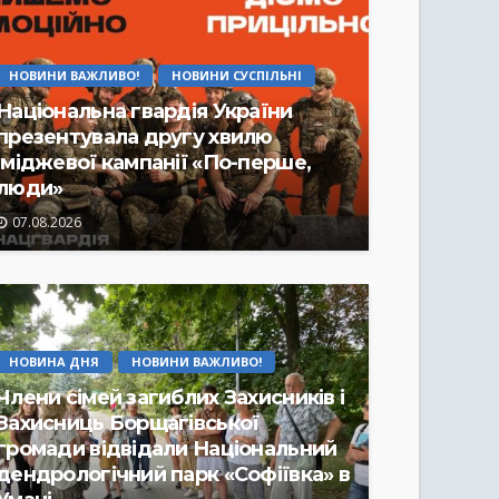
НОВИНИ ВАЖЛИВО!
НОВИНИ СУСПІЛЬНІ
Національна гвардія України
презентувала другу хвилю
іміджевої кампанії «По-перше,
люди»
07.08.2026
НОВИНА ДНЯ
НОВИНИ ВАЖЛИВО!
Члени сімей загиблих Захисників і
Захисниць Борщагівської
громади відвідали Національний
дендрологічний парк «Софіївка» в