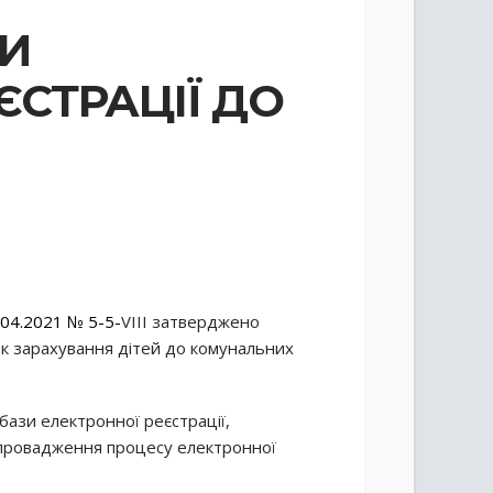
И
ЄСТРАЦІЇ ДО
.04.2021 № 5-5-
VІІІ затверджено
к зарахування дітей до комунальних
ази електронної реєстрації,
 впровадження процесу електронної