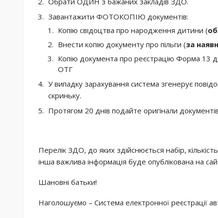
Обрати ОДИН з бажаних закладів ЗДО.
Завантажити ФОТОКОПІЮ документів:
Копію свідоцтва про народження дитини (
об
Внести копію документу про пільги (
за наявн
Копію документа про реєстрацію Форма 13 д
ОТГ
У випадку зарахування система згенерує повід
скриньку.
Протягом 20 днів подайте оригінали документі
Перелік ЗДО, до яких здійснюється набір, кількіст
інша важлива інформація буде опублікована на сай
Шановні батьки!
Наголошуємо – Система електронної реєстрації а