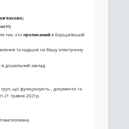
ов’язково
)
ості
)
ля тих, хто
прописаний
в Борщагівській
омлення та надішле на Вашу електронну
в в дошкільний заклад
ь груп, що функціонують , документи та
ті 21 травня 2021р.
втоматизована.