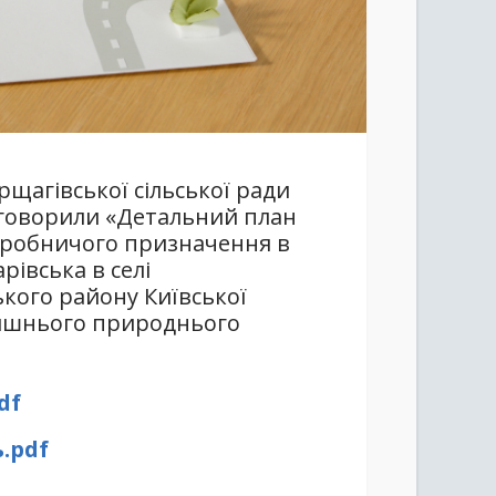
рщагівської сільської ради
обговорили «Детальний план
виробничого призначення в
рівська в селі
кого району Київської
лишнього природнього
df
.pdf