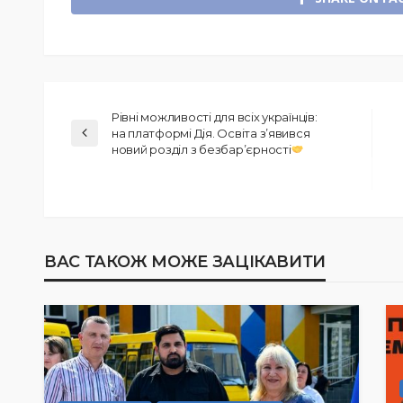
Рівні можливості для всіх українців:
на платформі Дія. Освіта зʼявився
новий розділ з безбарʼєрності
ВАС ТАКОЖ МОЖЕ ЗАЦІКАВИТИ