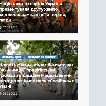
Національна гвардія України
презентувала другу хвилю
іміджевої кампанії «По-перше,
люди»
07.08.2026
НОВИНА ДНЯ
НОВИНИ ВАЖЛИВО!
Члени сімей загиблих Захисників і
Захисниць Борщагівської
громади відвідали Національний
дендрологічний парк «Софіївка» в
Умані
06.08.2026