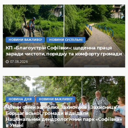
НОВИНИ ВАЖЛИВО!
НОВИНИ СУСПІЛЬНІ
КП «Благоустрій Софіївки»: щоденна праця
заради чистоти, порядку та комфорту громади
07.08.2026
НОВИНА ДНЯ
НОВИНИ ВАЖЛИВО!
Члени сімей загиблих Захисників і Захисниць
Борщагівської громади відвідали
Національний дендрологічний парк «Софіївка»
в Умані