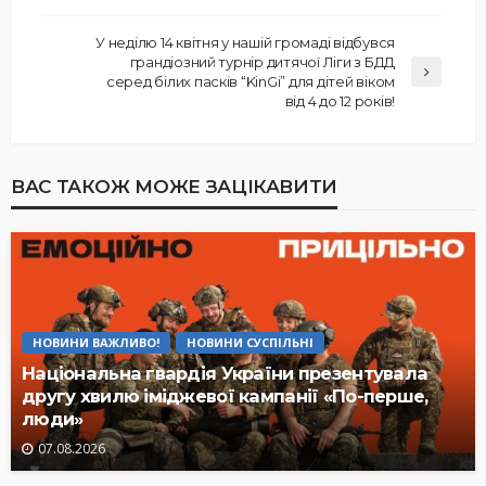
У неділю 14 квітня у нашій громаді відбувся
грандіозний турнір дитячої Ліги з БДД
серед білих пасків “KinGi” для дітей віком
від 4 до 12 років!
ВАС ТАКОЖ МОЖЕ ЗАЦІКАВИТИ
НОВИНИ ВАЖЛИВО!
НОВИНИ СУСПІЛЬНІ
Національна гвардія України презентувала
другу хвилю іміджевої кампанії «По-перше,
люди»
07.08.2026