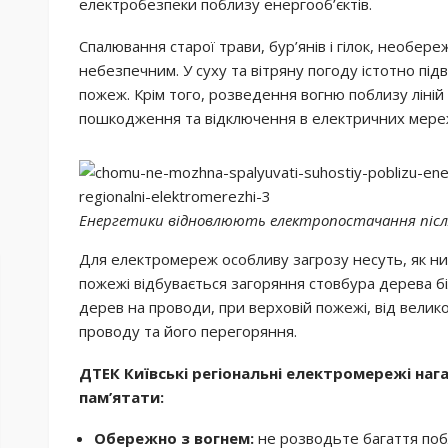
електробезпеки поблизу енергооб’єктів.
Спалювання старої трави, бур’янів і гілок, необе
небезпечним. У суху та вітряну погоду істотно під
пожеж. Крім того, розведення вогню поблизу ліні
пошкодження та відключення в електричних мере
Енергетики відновлюють електропостачання після
Для електромереж особливу загрозу несуть, як низо
пожежі відбувається загоряння стовбура дерева б
дерев на проводи, при верховій пожежі, від велик
проводу та його перегоряння.
ДТЕК Київські регіональні електромережі нага
пам’ятати:
Обережно з вогнем:
не розводьте багаття побл