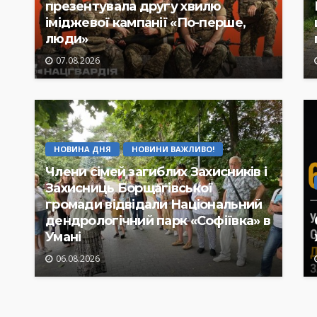
презентувала другу хвилю
іміджевої кампанії «По-перше,
люди»
07.08.2026
НОВИНА ДНЯ
НОВИНИ ВАЖЛИВО!
Члени сімей загиблих Захисників і
Захисниць Борщагівської
громади відвідали Національний
дендрологічний парк «Софіївка» в
Умані
06.08.2026