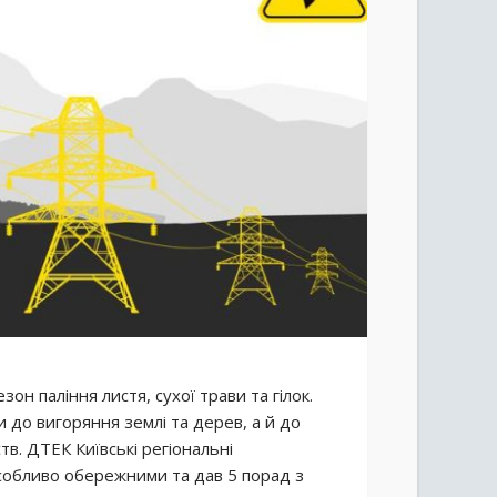
н паління листя, сухої трави та гілок.
 до вигоряння землі та дерев, а й до
тв. ДТЕК Київські регіональні
собливо обережними та дав 5 порад з