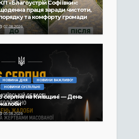
КП «Благоустрій Софіївки»:
щоденна праця заради чистоти,
порядку та комфорту громади
07.08.2026
НОВИНА ДНЯ
НОВИНИ ВАЖЛИВО!
НОВИНИ СУСПІЛЬНІ
6 серпня на Київщині — День
жалоби
05.08.2026