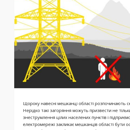
Щороку навесні мешканці області розпочинають сезо
Нерідко такі загоряння можуть призвести не тільки
знеструмлення цілих населених пунктів і підприємс
електромережі закликає мешканців області бути о