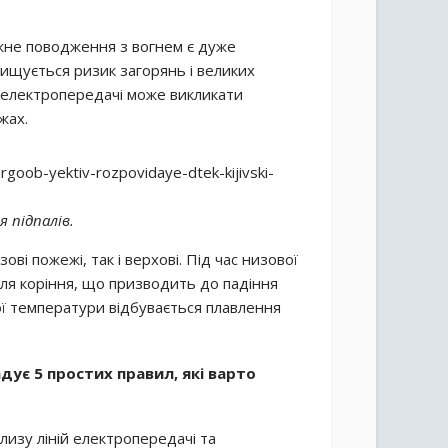
режне поводження з вогнем є дуже
вищується ризик загорянь і великих
й електропередачі може викликати
жах.
 підпалів.
ві пожежі, так і верхові. Під час низової
іля коріння, що призводить до падіння
ої температури відбувається плавлення
дує 5 простих правил, які варто
изу ліній електропередачі та