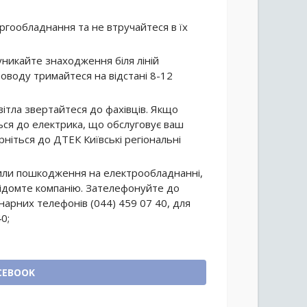
ргообладнання та не втручайтеся в їх
 уникайте знаходження біля ліній
роводу тримайтеся на відстані 8-12
вітла звертайтеся до фахівців. Якщо
ться до електрика, що обслуговує ваш
рніться до ДТЕК Київські регіональні
или пошкодження на електрообладнанні,
овідомте компанію. Зателефонуйте до
нарних телефонів (044) 459 07 40, для
0;
CEBOOK