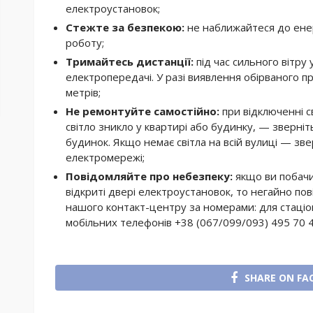
електроустановок;
Стежте за безпекою:
не наближайтеся до ене
роботу;
Тримайтесь дистанції:
під час сильного вітру
електропередачі. У разі виявлення обірваного п
метрів;
Не ремонтуйте самостійно:
при відключенні с
світло зникло у квартирі або будинку, — зверні
будинок. Якщо немає світла на всій вулиці — зве
електромережі;
Повідомляйте про небезпеку:
якщо ви побач
відкриті двері електроустановок, то негайно п
нашого контакт-центру за номерами: для стаціо
мобільних телефонів +38 (067/099/093) 495 70 4
SHARE ON FA