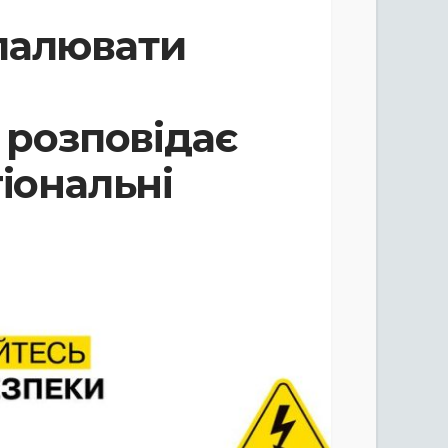
палювати
 розповідає
іональні