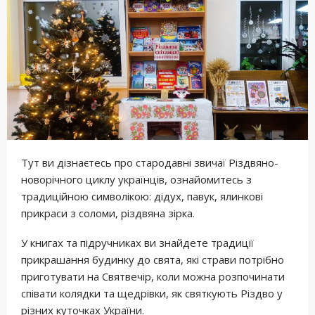
Тут ви дізнаєтесь про стародавні звичаї Різдвяно-
новорічного циклу українців, ознайомитесь з
традиційною символікою: дідух, павук, ялинкові
прикраси з соломи, різдвяна зірка.
У книгах та підручниках ви знайдете традиції
прикрашання будинку до свята, які страви потрібно
приготувати на Святвечір, коли можна розпочинати
співати колядки та щедрівки, як святкують Різдво у
різних куточках України.