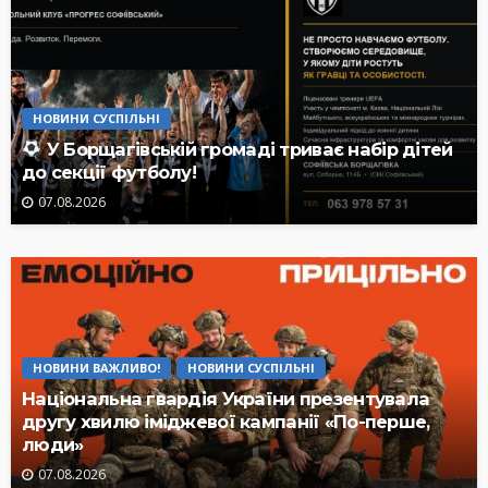
НОВИНИ СУСПІЛЬНІ
У Борщагівській громаді триває набір дітей
до секції футболу!
07.08.2026
НОВИНИ ВАЖЛИВО!
НОВИНИ СУСПІЛЬНІ
Національна гвардія України презентувала
другу хвилю іміджевої кампанії «По-перше,
люди»
07.08.2026