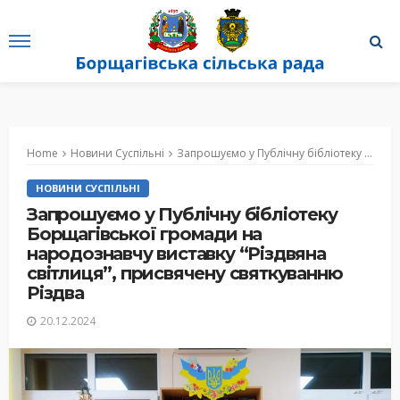
Home
Новини Суспільні
Запрошуємо у Публічну бібліотеку Борщагівської громади на народознавчу виставку “Різдвяна світлиця”, присвячену святкуванню Різдва
НОВИНИ СУСПІЛЬНІ
Запрошуємо у Публічну бібліотеку
Борщагівської громади на
народознавчу виставку “Різдвяна
світлиця”, присвячену святкуванню
Різдва
20.12.2024