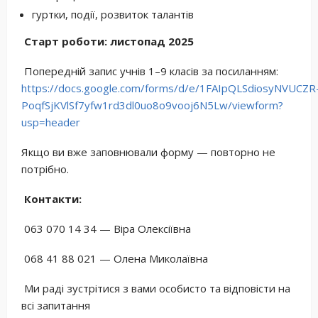
гуртки, події, розвиток талантів
Старт роботи: листопад 2025
Попередній запис учнів 1–9 класів за посиланням:
https://docs.google.com/forms/d/e/1FAIpQLSdiosyNVUCZR
PoqfSjKVlSf7yfw1rd3dl0uo8o9vooj6N5Lw/viewform?
usp=header
Якщо ви вже заповнювали форму — повторно не
потрібно.
Контакти:
063 070 14 34 — Віра Олексіївна
068 41 88 021 — Олена Миколаївна
Ми раді зустрітися з вами особисто та відповісти на
всі запитання