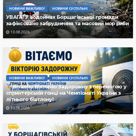
НОВИНИ ВАЖЛИВО!
НОВИНИ СУСПІЛЬНІ
УВАГА! У водоймах Борщагівської громади
зафіксовано забруднення та масовий мор риби
10.08.2026
НОВИНИ ВАЖЛИВО!
НОВИНИ СУСПІЛЬНІ
Вітаємо Вікторію Задорожну з перемогою у
спринтерській гонці на Чемпіонаті України з
літнього біатлону!
10.08.2026