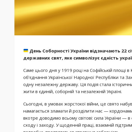
День Соборності України відзначають 22 с
державних свят, яке символізує єдність украї
Саме цього дня у 1919 році на Софійській площі в
об’єднання Української Народної Республіки та За
одну незалежну державу. Ця подія стала історичн
жити в єдиній, соборній та незалежній Україні.
Сьогодні, в умовах жорстокої війни, це свято наб
намагається зламати й розділити нас — кордонами
вкотре доводимо всьому світові: сила України — в єд
сходу і заходу. У щоденній праці, взаємній підтрим
потребує, проявляється справжня соборність.