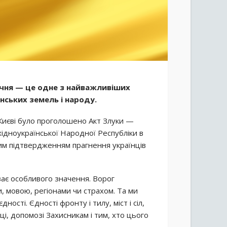
ічня — це одне з найважливіших
нських земель і народу.
 Києві було проголошено Акт Злуки —
хідноукраїнської Народної Республіки в
им підтвердженням прагнення українців
уває особливого значення. Ворог
, мовою, регіонами чи страхом. Та ми
ності. Єдності фронту і тилу, міст і сіл,
ці, допомозі Захисникам і тим, хто цього