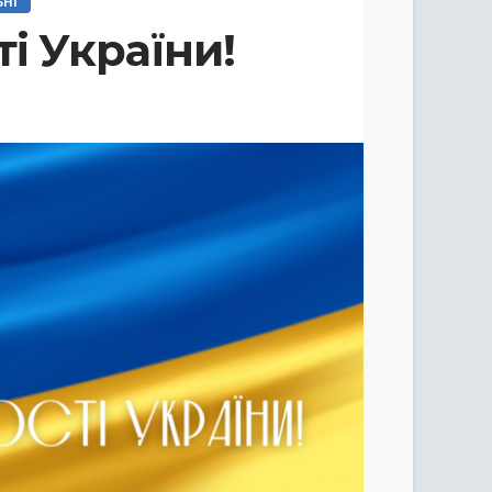
ЬНІ
і України!