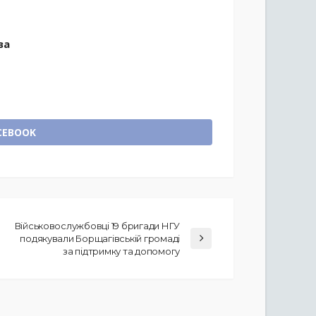
ова
CEBOOK
Військовослужбовці 19 бригади НГУ
подякували Борщагівській громаді
за підтримку та допомогу