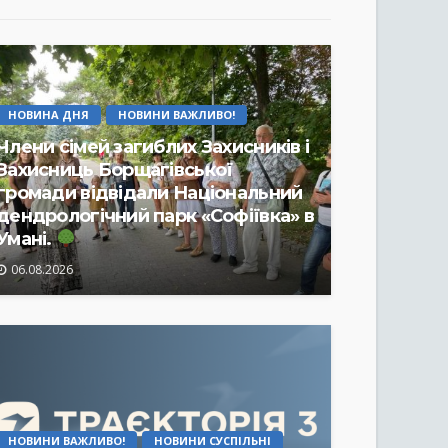
НОВИНА ДНЯ
НОВИНИ ВАЖЛИВО!
Члени сімей загиблих Захисників і
Захисниць Борщагівської
громади відвідали Національний
дендрологічний парк «Софіївка» в
Умані.
06.08.2026
НОВИНИ ВАЖЛИВО!
НОВИНИ СУСПІЛЬНІ