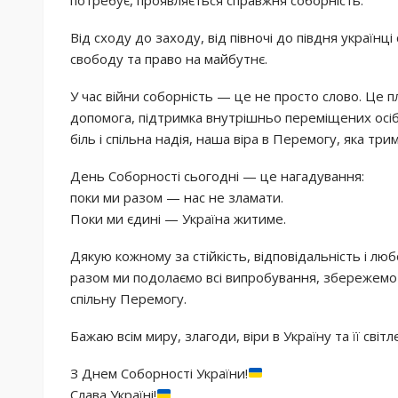
Від сходу до заходу, від півночі до півдня україн
свободу та право на майбутнє.
У час війни соборність — це не просто слово. Це 
допомога, підтримка внутрішньо переміщених осіб, 
біль і спільна надія, наша віра в Перемогу, яка трим
День Соборності сьогодні — це нагадування:
поки ми разом — нас не зламати.
Поки ми єдині — Україна житиме.
Дякую кожному за стійкість, відповідальність і лю
разом ми подолаємо всі випробування, збережемо 
спільну Перемогу.
Бажаю всім миру, злагоди, віри в Україну та її світ
З Днем Соборності України!
Слава Україні!