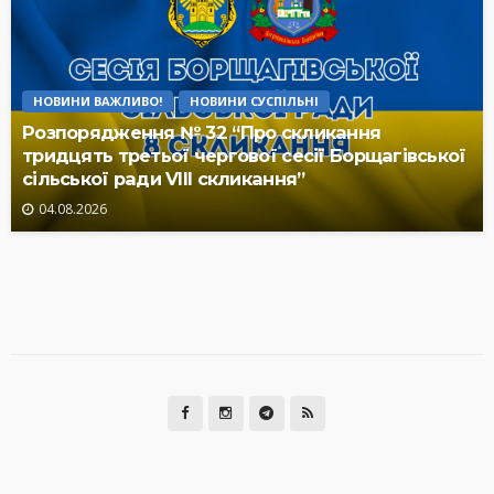
НОВИНИ ВАЖЛИВО!
НОВИНИ СУСПІЛЬНІ
Розпорядження № 32 “Про скликання
тридцять третьої чергової сесії Борщагівської
сільської ради VIII скликання”
04.08.2026