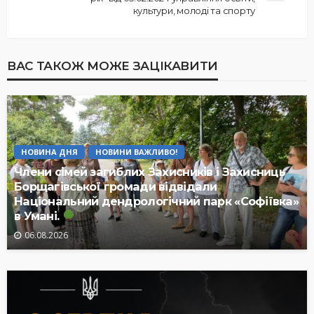
культури, молоді та спорту
ВАС ТАКОЖ МОЖЕ ЗАЦІКАВИТИ
НОВИНА ДНЯ
НОВИНИ ВАЖЛИВО!
Члени сімей загиблих Захисників і Захисниць
Борщагівської громади відвідали
Національний дендрологічний парк «Софіївка»
в Умані.
06.08.2026