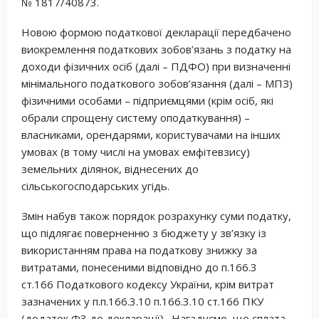
№ 1817/40873.
Новою формою податкової декларації передбачено
виокремлення податкових зобов’язань з податку на
доходи фізичних осіб (далі – ПДФО) при визначенні
мінімального податкового зобов’язання (далі – МПЗ)
фізичними особами – підприємцями (крім осіб, які
обрали спрощену систему оподаткування) –
власниками, орендарями, користувачами на інших
умовах (в тому числі на умовах емфітевзису)
земельних ділянок, віднесених до
сільськогосподарських угідь.
Змін набув також порядок розрахунку суми податку,
що підлягає поверненню з бюджету у зв’язку із
використанням права на податкову знижку за
витратами, понесеними відповідно до п.166.3
ст.166 Податкового кодексу України, крім витрат
зазначених у п.п.166.3.10 п.166.3.10 ст.166 ПКУ
(додаток Ф3 до декларації). Нагадуємо, що сплата