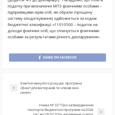
податку при визначенні МПЗ фізичними особами –
підприємцями (крім осіб, які обрали спрощену
систему оподаткування) здійснюється за кодом
бюджетної класифікації «11010500 – податок на
доходи фізичних осіб, що сплачується фізичними
особами за результатами річного декларування».
SHARE ON FACEBOOK
З квітня минулого року діє програма
«Грант для ветеранів та членів їхніх
сімей».
Наказ № 33 “Про затвердження
паспорта бюджетної програми на 2024
рік” від 05.02.2024 управління освіти,