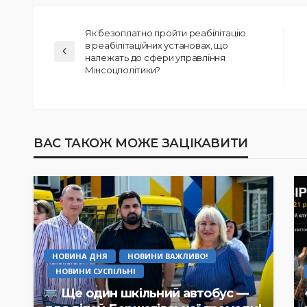
Як безоплатно пройти реабілітацію
в реабілітаційних установах, що
належать до сфери управління
Мінсоцполітики?
ВАС ТАКОЖ МОЖЕ ЗАЦІКАВИТИ
НОВИНА ДНЯ
НОВИНИ ВАЖЛИВО!
НОВИНИ СУСПІЛЬНІ
Ще один шкільний автобус —