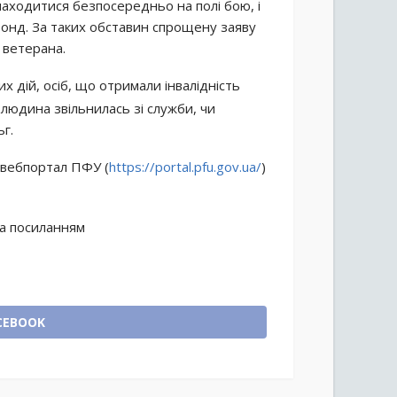
знаходитися безпосередньо на полі бою, і
фонд. За таких обставин спрощену заяву
 ветерана.
 дій, осіб, що отримали інвалідність
и людина звільнилась зі служби, чи
ьг.
 вебпортал ПФУ (
https://portal.pfu.gov.ua/
)
за посиланням
CEBOOK