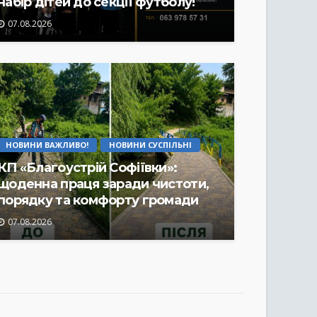
набір дітей до секції футболу!
07.08.2026
НОВИНИ ВАЖЛИВО!
НОВИНИ СУСПІЛЬНІ
КП «Благоустрій Софіївки»:
щоденна праця заради чистоти,
порядку та комфорту громади
07.08.2026