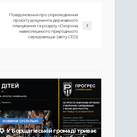
Повідомлення про оприлюднення
проєкту документа державного
планування та розділу «Охорона
навколишнього природнього
середовища» (звіту СЕО)
НОВИНИ СУСПІЛЬНІ
У Борщагівській громаді триває