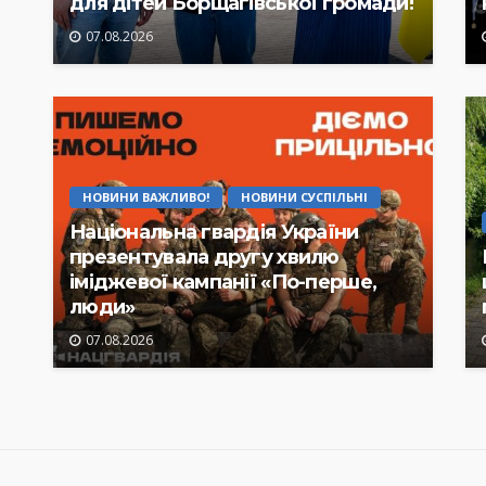
для дітей Борщагівської громади!
07.08.2026
НОВИНИ ВАЖЛИВО!
НОВИНИ СУСПІЛЬНІ
Національна гвардія України
презентувала другу хвилю
іміджевої кампанії «По-перше,
люди»
07.08.2026