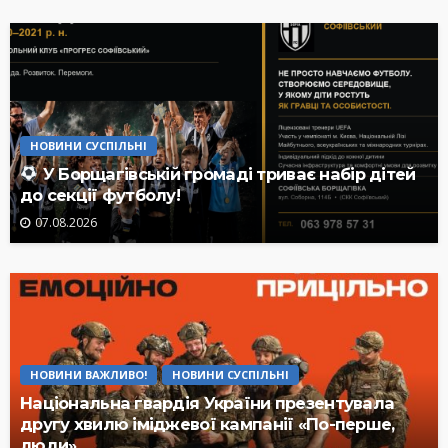
НОВИНИ СУСПІЛЬНІ
У Борщагівській громаді триває набір дітей
до секції футболу!
07.08.2026
НОВИНИ ВАЖЛИВО!
НОВИНИ СУСПІЛЬНІ
Національна гвардія України презентувала
другу хвилю іміджевої кампанії «По-перше,
люди»