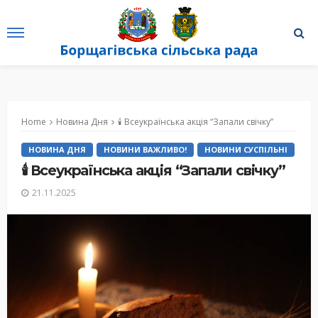
Home
Новина Дня
🕯 Всеукраїнська акція “Запали свічку”
НОВИНА ДНЯ
НОВИНИ ВАЖЛИВО!
НОВИНИ СУСПІЛЬНІ
🕯 Всеукраїнська акція “Запали свічку”
21.11.2025