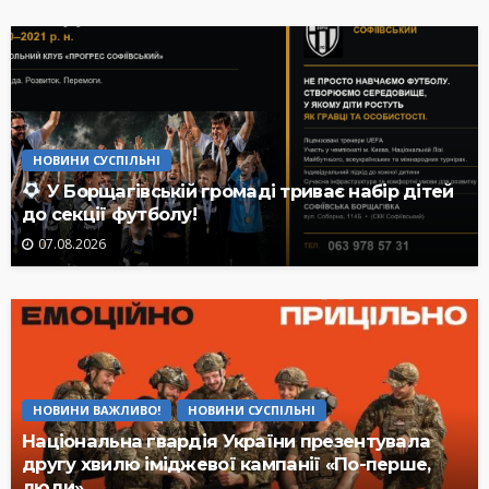
НОВИНИ СУСПІЛЬНІ
У Борщагівській громаді триває набір дітей
до секції футболу!
07.08.2026
НОВИНИ ВАЖЛИВО!
НОВИНИ СУСПІЛЬНІ
Національна гвардія України презентувала
другу хвилю іміджевої кампанії «По-перше,
люди»