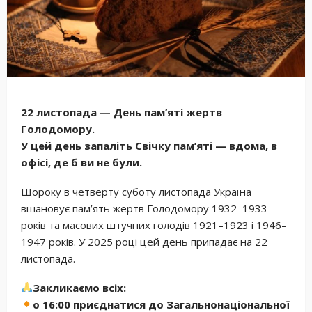
22 листопада — День пам’яті жертв
Голодомору.
У цей день запаліть Свічку пам’яті — вдома, в
офісі, де б ви не були.
Щороку в четверту суботу листопада Україна
вшановує пам’ять жертв Голодомору 1932–1933
років та масових штучних голодів 1921–1923 і 1946–
1947 років. У 2025 році цей день припадає на 22
листопада.
Закликаємо всіх:
о 16:00 приєднатися до Загальнонаціональної