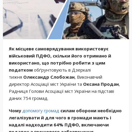
Як місцеве самоврядування використовує
військовий ПДФО, скільки його отримано й
використано, що потрібно робити
з цим
податком
обґрунтовують в Дзеркалі
тижня
Олександр Слобожан
, Виконавчий
директор Асоціації міст України та
Оксана Продан
,
Радниця Голови Асоціації міст України на підставі
даних 754 громад.
Чому
допомогу громад
силам оборони необхідно
легалізувати й для чого в громади мають і
надалі надходити 64% ПДФО, включаючи
податок з грошового забезпечення