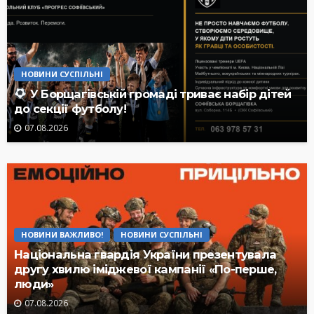
НОВИНИ СУСПІЛЬНІ
У Борщагівській громаді триває набір дітей
до секції футболу!
07.08.2026
НОВИНИ ВАЖЛИВО!
НОВИНИ СУСПІЛЬНІ
Національна гвардія України презентувала
другу хвилю іміджевої кампанії «По-перше,
люди»
07.08.2026