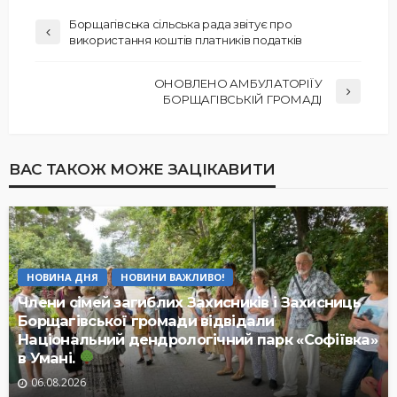
Борщагівська сільська рада звітує про
використання коштів платників податків
ОНОВЛЕНО АМБУЛАТОРІЇ У
БОРЩАГІВСЬКІЙ ГРОМАДІ
ВАС ТАКОЖ МОЖЕ ЗАЦІКАВИТИ
НОВИНА ДНЯ
НОВИНИ ВАЖЛИВО!
Члени сімей загиблих Захисників і Захисниць
Борщагівської громади відвідали
Національний дендрологічний парк «Софіївка»
в Умані.
06.08.2026