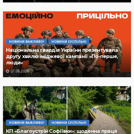
НОВИНИ ВАЖЛИВО!
НОВИНИ СУСПІЛЬНІ
Національна гвардія України презентувала
другу хвилю іміджевої кампанії «По-перше,
люди»
07.08.2026
НОВИНИ ВАЖЛИВО!
НОВИНИ СУСПІЛЬНІ
КП «Благоустрій Софіївки»: щоденна праця