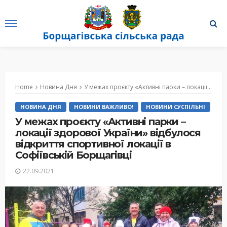
Home
Новина Дня
У межах проєкту «Активні парки – локації здорової України» відбулося відкриття спортивної локації в Софіївській Борщагівці
НОВИНА ДНЯ
НОВИНИ ВАЖЛИВО!
НОВИНИ СУСПІЛЬНІ
У межах проєкту «Активні парки –
локації здорової України» відбулося
відкриття спортивної локації в
Софіївській Борщагівці
22.09.2021