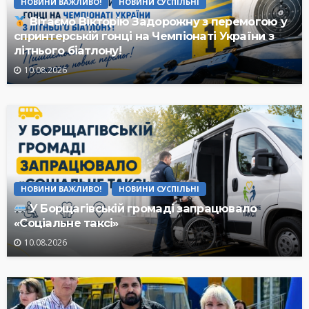
НОВИНИ ВАЖЛИВО!
НОВИНИ СУСПІЛЬНІ
Вітаємо Вікторію Задорожну з перемогою у
спринтерській гонці на Чемпіонаті України з
літнього біатлону!
10.08.2026
НОВИНИ ВАЖЛИВО!
НОВИНИ СУСПІЛЬНІ
У Борщагівській громаді запрацювало
«Соціальне таксі»
10.08.2026