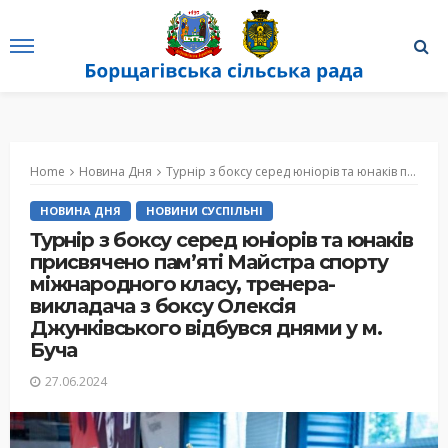
Home
Новина Дня
Турнір з боксу серед юніорів та юнаків присвячено пам’яті Майстра спорту міжнародного класу, тренера-викладача з боксу Олексія Джунківського відбувся днями у м. Буча
НОВИНА ДНЯ
НОВИНИ СУСПІЛЬНІ
Турнір з боксу серед юніорів та юнаків
присвячено пам’яті Майстра спорту
міжнародного класу, тренера-
викладача з боксу Олексія
Джунківського відбувся днями у м.
Буча
27.06.2024