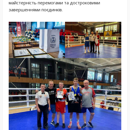
майстерність перемогами та достроковими
завершеннями поєдинків.