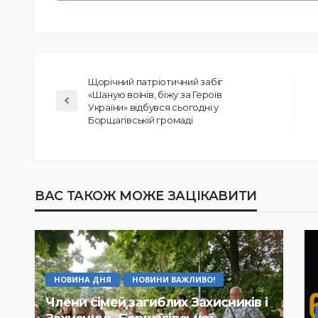
Щорічний патріотичний забіг
«Шаную воїнів, біжу за Героїв
України» відбувся сьогодні у
Борщагівській громаді
ВАС ТАКОЖ МОЖЕ ЗАЦІКАВИТИ
НОВИНА ДНЯ
НОВИНИ ВАЖЛИВО!
Члени сімей загиблих Захисників і