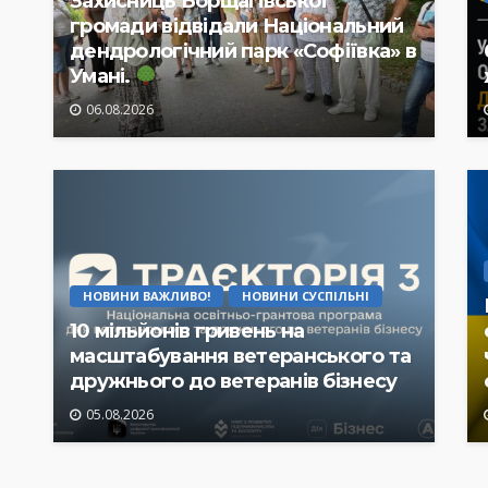
Захисниць Борщагівської
громади відвідали Національний
дендрологічний парк «Софіївка» в
Умані.
06.08.2026
НОВИНИ ВАЖЛИВО!
НОВИНИ СУСПІЛЬНІ
10 мільйонів гривень на
масштабування ветеранського та
дружнього до ветеранів бізнесу
05.08.2026