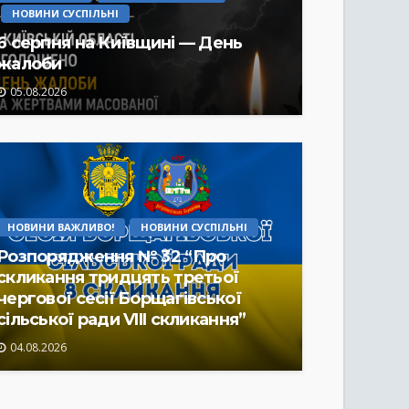
НОВИНИ СУСПІЛЬНІ
6 серпня на Київщині — День
жалоби
05.08.2026
НОВИНИ ВАЖЛИВО!
НОВИНИ СУСПІЛЬНІ
Розпорядження № 32 “Про
скликання тридцять третьої
чергової сесії Борщагівської
сільської ради VIII скликання”
04.08.2026