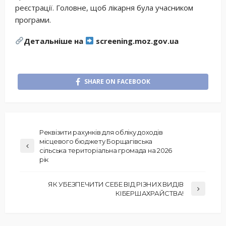
реєстрації. Головне, щоб лікарня була учасником
програми.
Детальніше на
screening.moz.gov.ua
SHARE ON FACEBOOK
Реквізити рахунків для обліку доходів
місцевого бюджету Борщагівська
сільська територіальна громада на 2026
рік
ЯК УБЕЗПЕЧИТИ СЕБЕ ВІД РІЗНИХ ВИДІВ
КІБЕРШАХРАЙСТВА!