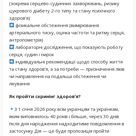
(зокрема серцево-судинних захворювань, ризику
цукрового діабету 2-го типу та стану психічного
здоров’я)
фізикальне обстеження (вимірювання
артеріального тиску, оцінка частоти та ритму серця,
антропометрія)
лабораторні дослідження, що показують роботу
серця, судин і нирок
індивідуальні рекомендації щодо способу життя
та стану здоров’я, а за потреби — призначення ліків
чи направлення на подальші обстеження чи
лікування
Як пройти скринінг здоровʼя?
З 1 січня 2026 року всім українцям та українкам,
яким виповнилось 40 років і більше, через 30 днів
після дня народження надходитиме повідомлення в
застосунку Дія — це буде пропозиція пройти