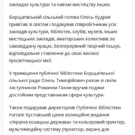
закладах культури та навчає мистецтву інших.
Борщагівський сільський голова Олесь Кудрик
привітав зі святом і подякував співробітникам усіх
закладів культури, бібліотек, клубів, музеїв, інших
мистецьких закладів, аматорських колективів за
самовіддану працю, безперервний творчий пошук,
відповідальне ставлення до своєї високої
просвітницької місії.
У приміщенні публічної бібліотеки Борщагівської
сільської ради Олесь Тимофійович разом зі своїм
заступником Романом Гахом вручив подяки
достойним представникам сфери культури.
Також подарував директорові Публічної бібліотеки
Наталії Кустовській цінне колекційне видання
«Україна козацька держава» та кольоровий принтер,
мультимедійну систему (проєктор, екран) для