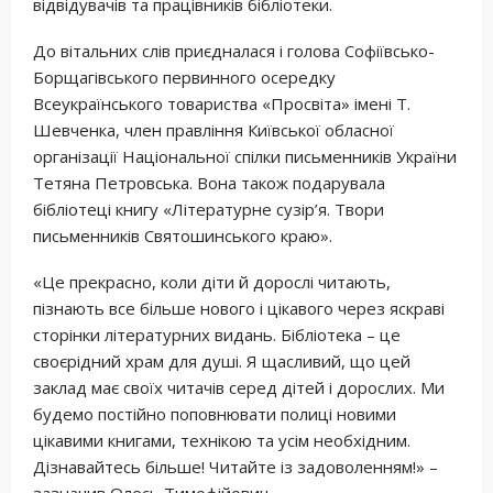
відвідувачів та працівників бібліотеки.
До вітальних слів приєдналася і голова Софіївсько-
Борщагівського первинного осередку
Всеукраїнського товариства «Просвіта» імені Т.
Шевченка, член правління Київської обласної
організації Національної спілки письменників України
Тетяна Петровська. Вона також подарувала
бібліотеці книгу «Літературне сузір’я. Твори
письменників Святошинського краю».
«Це прекрасно, коли діти й дорослі читають,
пізнають все більше нового і цікавого через яскраві
сторінки літературних видань. Бібліотека – це
своєрідний храм для душі. Я щасливий, що цей
заклад має своїх читачів серед дітей і дорослих. Ми
будемо постійно поповнювати полиці новими
цікавими книгами, технікою та усім необхідним.
Дізнавайтесь більше! Читайте із задоволенням!» –