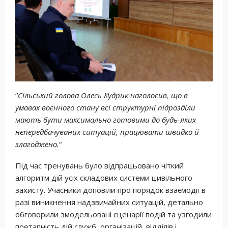
“
Сільський голова Олесь Кудрик наголосив, що в
умовах воєнного стану всі структурні підрозділи
мають бути максимально готовими до будь-яких
непередбачуваних ситуацій, працювати швидко й
злагоджено.
“
Під час тренувань було відпрацьовано чіткий
алгоритм дій усіх складових системи цивільного
захисту. Учасники доповіли про порядок взаємодії в
разі виникнення надзвичайних ситуацій, детально
обговорили змодельовані сценарії подій та узгодили
поетапність дій служб, організацій, відділів і