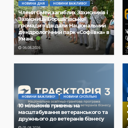
НОВИНА ДНЯ
НОВИНИ ВАЖЛИВО!
Члени сімей загиблих Захисників і
Захисниць Борщагівської
громади відвідали Національний
дендрологічний парк «Софіївка» в
Умані.
06.08.2026
НОВИНИ ВАЖЛИВО!
НОВИНИ СУСПІЛЬНІ
10 мільйонів гривень на
масштабування ветеранського та
дружнього до ветеранів бізнесу
05.08.2026