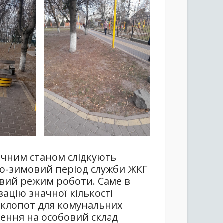
ичним станом слідкують
ьо-зимовий період служби ЖКГ
ивий режим роботи. Саме в
зацію значної кількості
х клопот для комунальних
ження на особовий склад