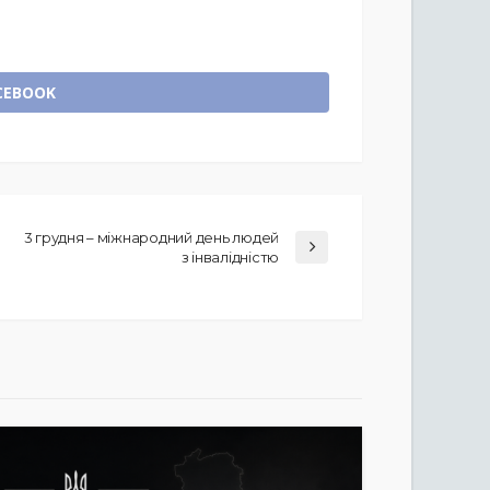
CEBOOK
3 грудня – міжнародний день людей
з інвалідністю