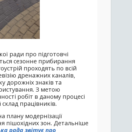
ої ради про підготовчі
ється сезонне прибирання
гоустрій проходять по всій
евізію дренажних каналів,
у дорожніх знаків та
ористування. З метою
ності робіт в даному процесі
 склад працівників.
на плану модернізації
я пішохідних зон. Детальніше
ька рада звітує про