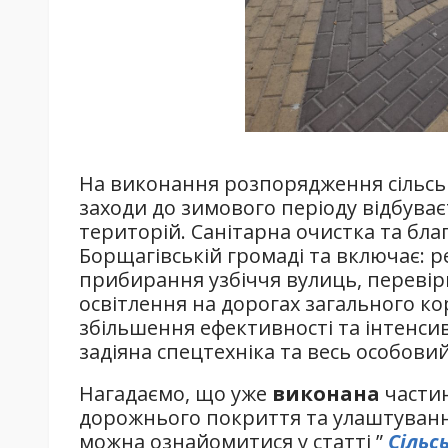
На виконання розпорядження сільськ
заходи до зимового періоду відбува
територій. Санітарна очистка та бла
Борщагівській громаді та включає: р
прибирання узбіччя вулиць, перевірк
освітлення на дорогах загального к
збільшення ефективності та інтенсив
задіяна спецтехніка та весь особовий
Нагадаємо, що уже
виконана
части
дорожнього покриття та улаштуванн
можна ознайомитися у статті ”
Сільс