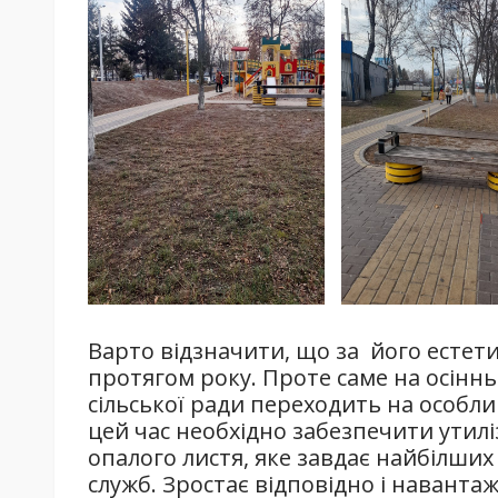
Варто відзначити, що за його естет
протягом року. Проте саме на осінн
сільської ради переходить на особл
цей час необхідно забезпечити утилі
опалого листя, яке завдає найбілши
служб. Зростає відповідно і наванта