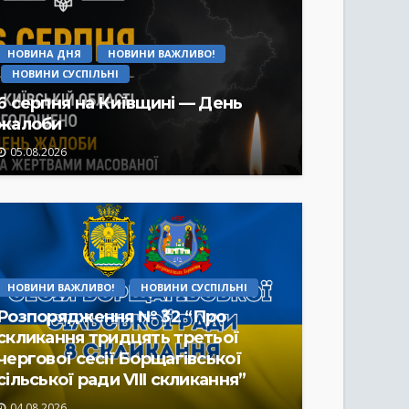
НОВИНА ДНЯ
НОВИНИ ВАЖЛИВО!
НОВИНИ СУСПІЛЬНІ
6 серпня на Київщині — День
жалоби
05.08.2026
НОВИНИ ВАЖЛИВО!
НОВИНИ СУСПІЛЬНІ
Розпорядження № 32 “Про
скликання тридцять третьої
чергової сесії Борщагівської
сільської ради VIII скликання”
04.08.2026