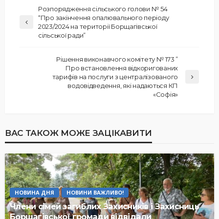
Розпорядження сільського голови № 54
“Про закінчення опалювального періоду
2023/2024 на території Борщагівської
сільської ради”
Рішення виконавчого комітету № 173 ”
Про встановлення відкоригованих
тарифів на послуги з централізованого
водовідведення, які надаються КП
«Софія»
ВАС ТАКОЖ МОЖЕ ЗАЦІКАВИТИ
НОВИНА ДНЯ
НОВИНИ ВАЖЛИВО!
Члени сімей загиблих Захисників і Захисниць
Борщагівської громади відвідали