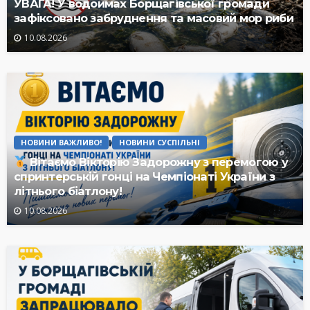
УВАГА! У водоймах Борщагівської громади
зафіксовано забруднення та масовий мор риби
10.08.2026
НОВИНИ ВАЖЛИВО!
НОВИНИ СУСПІЛЬНІ
Вітаємо Вікторію Задорожну з перемогою у
спринтерській гонці на Чемпіонаті України з
літнього біатлону!
10.08.2026