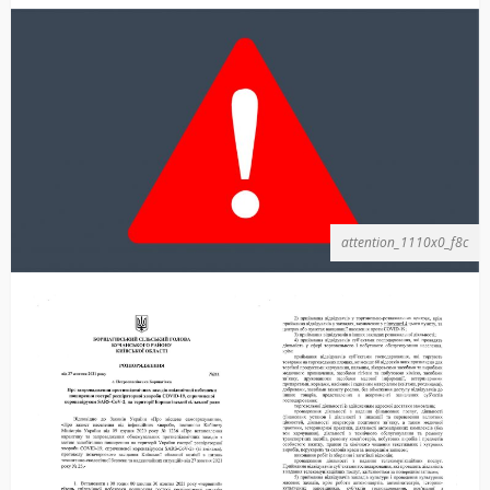
attention_1110x0_f8c