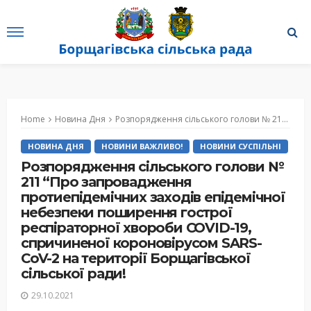
Home
Новина Дня
Розпорядження сільського голови № 211 “Про запровадження протиепідемічних заходів епідемічної небезпеки поширення гострої респіраторної хвороби COVID-19, спричиненої короновірусом SARS-CoV-2 на території Борщагівської сільської ради!
НОВИНА ДНЯ
НОВИНИ ВАЖЛИВО!
НОВИНИ СУСПІЛЬНІ
Розпорядження сільського голови №
211 “Про запровадження
протиепідемічних заходів епідемічної
небезпеки поширення гострої
респіраторної хвороби COVID-19,
спричиненої короновірусом SARS-
CoV-2 на території Борщагівської
сільської ради!
29.10.2021