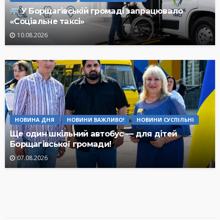
У Борщагівській громаді запрацювало
«Соціальне таксі»
10.08.2026
НОВИНА ДНЯ
НОВИНИ ВАЖЛИВО!
НОВИНИ СУСПІЛЬНІ
Ще один шкільний автобус — для дітей
Борщагівської громади!
07.08.2026