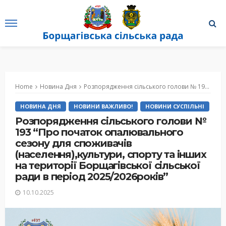
Home
Новина Дня
Розпорядження сільського голови № 193 “Про початок опалювального сезону для споживачів (населення),культури, спорту та інших на території Борщагівської сільської ради в період 2025/2026років”
НОВИНА ДНЯ
НОВИНИ ВАЖЛИВО!
НОВИНИ СУСПІЛЬНІ
Розпорядження сільського голови №
193 “Про початок опалювального
сезону для споживачів
(населення),культури, спорту та інших
на території Борщагівської сільської
ради в період 2025/2026років”
10.10.2025